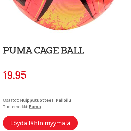
Ulkoilu
Kiekkoseppä
Jääkiekko
Vinkkipiste
PUMA CAGE BALL
Sportia-tili
19.95
Osastot:
Huipputuotteet
,
Palloilu
Tuotemerkki:
Puma
Löydä lähin myymälä