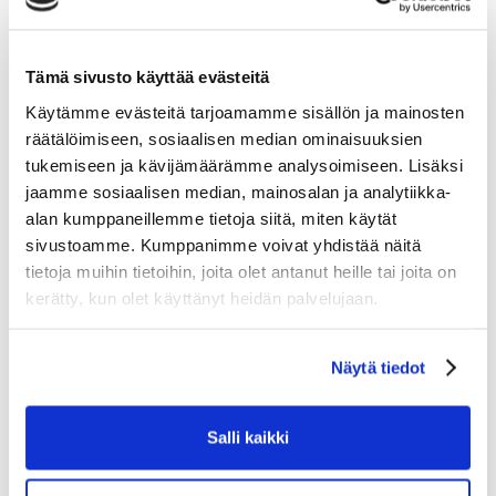
Tämä sivusto käyttää evästeitä
Käytämme evästeitä tarjoamamme sisällön ja mainosten
räätälöimiseen, sosiaalisen median ominaisuuksien
tukemiseen ja kävijämäärämme analysoimiseen. Lisäksi
jaamme sosiaalisen median, mainosalan ja analytiikka-
alan kumppaneillemme tietoja siitä, miten käytät
sivustoamme. Kumppanimme voivat yhdistää näitä
tietoja muihin tietoihin, joita olet antanut heille tai joita on
kerätty, kun olet käyttänyt heidän palvelujaan.
PUMA CAGE BALL
19.95
Näytä tiedot
Tarkastele tuotetta
Salli kaikki