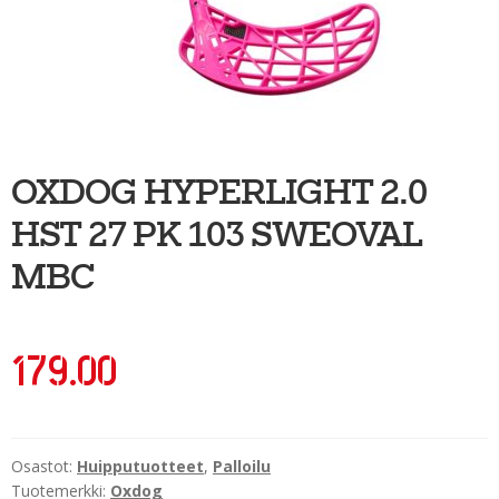
Ulkoilu
Kiekkoseppä
Jääkiekko
Vinkkipiste
OXDOG HYPERLIGHT 2.0
Sportia-tili
HST 27 PK 103 SWEOVAL
MBC
179.00
Osastot:
Huipputuotteet
,
Palloilu
Tuotemerkki:
Oxdog