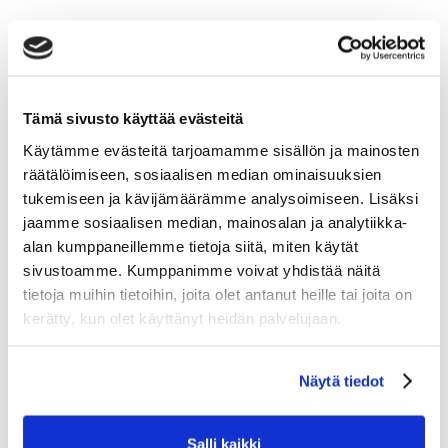
Tämä sivusto käyttää evästeitä
Käytämme evästeitä tarjoamamme sisällön ja mainosten
räätälöimiseen, sosiaalisen median ominaisuuksien
tukemiseen ja kävijämäärämme analysoimiseen. Lisäksi
jaamme sosiaalisen median, mainosalan ja analytiikka-
alan kumppaneillemme tietoja siitä, miten käytät
sivustoamme. Kumppanimme voivat yhdistää näitä
tietoja muihin tietoihin, joita olet antanut heille tai joita on
kerätty, kun olet käyttänyt heidän palvelujaan.
FAT PIPE FAST 31 WHITE JAB FH2
Näytä tiedot
54.90
Tarkastele tuotetta
Salli kaikki