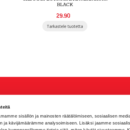
BLACK
29.90
Tarkastele tuotetta
teitä
mamme sisällön ja mainosten räätälöimiseen, sosiaalisen medi
n ja kävijämäärämme analysoimiseen. Lisäksi jaamme sosiaali
-alan kumppaneillemme tietoja siitä, miten käytät sivustoamme