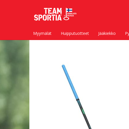
Siirry
Siirry
navigointiin
sisältöön
Myymälät
Huipputuotteet
Jääkiekko
Py