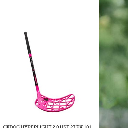
OXDOG HYPERLIGHT 2.0 HST 27 PK 101