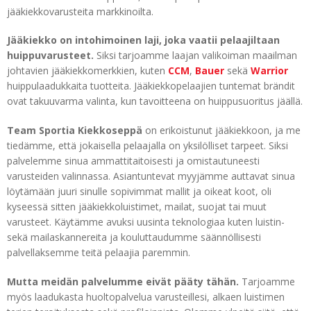
jääkiekkovarusteita markkinoilta.
Jääkiekko on intohimoinen laji, joka vaatii pelaajiltaan
huippuvarusteet.
Siksi tarjoamme laajan valikoiman maailman
johtavien jääkiekkomerkkien, kuten
CCM
,
Bauer
sekä
Warrior
huippulaadukkaita tuotteita. Jääkiekkopelaajien tuntemat brändit
ovat takuuvarma valinta, kun tavoitteena on huippusuoritus jäällä.
Team Sportia Kiekkoseppä
on erikoistunut jääkiekkoon, ja me
tiedämme, että jokaisella pelaajalla on yksilölliset tarpeet. Siksi
palvelemme sinua ammattitaitoisesti ja omistautuneesti
varusteiden valinnassa. Asiantuntevat myyjämme auttavat sinua
löytämään juuri sinulle sopivimmat mallit ja oikeat koot, oli
kyseessä sitten jääkiekkoluistimet, mailat, suojat tai muut
varusteet. Käytämme avuksi uusinta teknologiaa kuten luistin-
sekä mailaskannereita ja kouluttaudumme säännöllisesti
palvellaksemme teitä pelaajia paremmin.
Mutta meidän palvelumme eivät pääty tähän.
Tarjoamme
myös laadukasta huoltopalvelua varusteillesi, alkaen luistimen