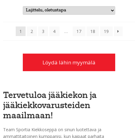
1
2
3
4
…
17
18
19
Löydä lähin myymälä
Tervetuloa jääkiekon ja
jääkiekkovarusteiden
maailmaan!
Team Sportia Kiekkoseppä on sinun luotettava ja
ammattitaitoinen kumppanisi, kun kaipaat parhaita