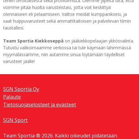
terien teroituksesta sekä profiloinnista. Olemme ylpeitä siitä, että
voimme pitää huolta varusteistasi, jotta voit keskittyä
olennaiseen eli pelaamiseen. Valitse meidät kumppaniksesi, ja
saat huippuvarusteet sekä ammattitaitoisen ja palvelevan tiimin
taustallesi.
Team Sportia Kiekkoseppä
on jääkiekkopelaajan ykkösvalinta.
Tutustu valikoimaamme verkossa tai tule käymään lähimmässä
myymälässämme, niin autamme sinua löytämään täydelliset
varusteet jäälle!
SGN Sportia Oy
Palaute
Tietosuojaselosteet ja evästeet
SGN Sport
Team Sportia ® 2026. Kaikki oikeudet pidätetään.