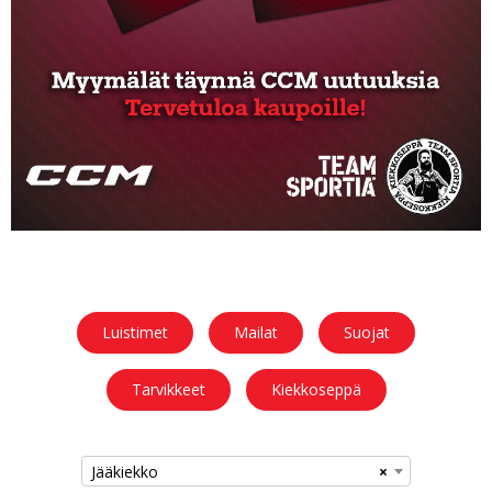
Luistimet
Mailat
Suojat
Tarvikkeet
Kiekkoseppä
Jääkiekko
×