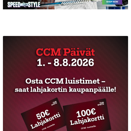
Ulkoilu
Kiekkoseppä
Jääkiekko
Vinkkipiste
Sportia-tili