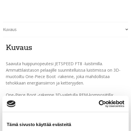
Kuvaus
Kuvaus
Saavuta huippunopeutesi JETSPEED FT8 -luistimilla.
Ammattilaistason pelaajille suunnitelluissa luistimissa on 3D-
muotoiltu One-Piece Boot -rakenne, joka mahdollistaa
tehokkaan energiansiirron ja ketteryyden.
One-Piece Boot -rakenne 3D-valetulla RFM-komposiitilla:
Kevyt rakenne mahdollistaa tehokkaan energiansiirron ja
optimaalisen jäykkyyden.
Game Ready Fit: Anatominen muotoilu takaa erinomaisen
Tämä sivusto käyttää evästeitä
istuvuuden ja pitää kantapään paikoillaan.