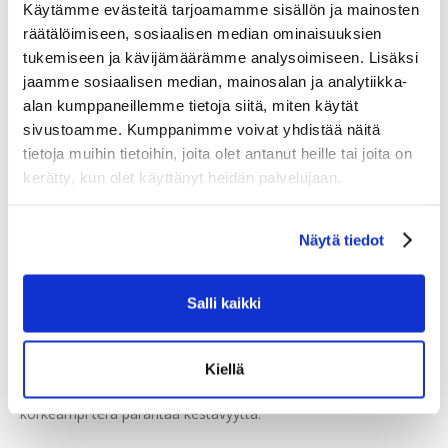
Käytämme evästeitä tarjoamamme sisällön ja mainosten
Parannettu teräkulma: Uusi, etupainoinen teräkulma tarjoaa
räätälöimiseen, sosiaalisen median ominaisuuksien
luonnollisemman hyökkäysasennon, jonka ansiosta pelaajat
tukemiseen ja kävijämäärämme analysoimiseen. Lisäksi
pääsevät nopeammin päkiöilleen ja luistelupotkuisa tulee
jaamme sosiaalisen median, mainosalan ja analytiikka-
räjähtävämpiä.
alan kumppaneillemme tietoja siitä, miten käytät
sivustoamme. Kumppanimme voivat yhdistää näitä
ADPT Comfort -läppä: Muotoiltu ydin ja ADPT-memory foam
tietoja muihin tietoihin, joita olet antanut heille tai joita on
mukautuvat jalan muotoon, jolloin läppä istuu mukavasti ja
kerätty, kun olet käyttänyt heidän palvelujaan.
maksimoi samalla eteenpäin taivutuksen.
Totaldri Pro -vuori: Tehokas, kosteutta siirtävä materiaali pitää
Näytä tiedot
jalat kuivina ja kevyinä torjuen samalla hajuja ja bakteereja.
SpeedBlade XS -teräkotelo parannettulla kiinnityksellä
Salli kaikki
mahdollistaa terän vaihtamisen nopeasti.
STEP Steel -terät: Luistimen terät on valmistettu
Kiellä
korkealuokkaisesta teräksestä, ja niiden huoliteltu profiili ja
paksuus parantavat terävyyttä ja hallintaa. +4 mm tavallista
korkeampi terä parantaa kestävyyttä.