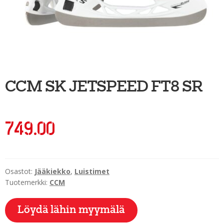
Ulkoilu
Kiekkoseppä
Jääkiekko
Vinkkipiste
CCM SK JETSPEED FT8 SR
Sportia-tili
749.00
Osastot:
Jääkiekko
,
Luistimet
Tuotemerkki:
CCM
Löydä lähin myymälä