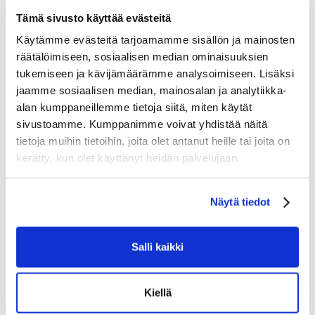
– BNQ-, CE- ja HECC-sertifioitu kaulan viiltosuoja
Tämä sivusto käyttää evästeitä
– A5-tason viiltosuojaus
Käytämme evästeitä tarjoamamme sisällön ja mainosten
– Odor Defender -teknologia, jonka voimanlähteenä HeiQ
räätälöimiseen, sosiaalisen median ominaisuuksien
Fresh™
tukemiseen ja kävijämäärämme analysoimiseen. Lisäksi
– HeiQ Smart Temp™ -teknologia
jaamme sosiaalisen median, mainosalan ja analytiikka-
– Silikoninen pito-osa hihoissa
alan kumppaneillemme tietoja siitä, miten käytät
– Hengittävät verkkopaneelit
sivustoamme. Kumppanimme voivat yhdistää näitä
tietoja muihin tietoihin, joita olet antanut heille tai joita on
Tutustu myös
kerätty, kun olet käyttänyt heidän palvelujaan.
Näytä tiedot
Salli kaikki
Kiellä