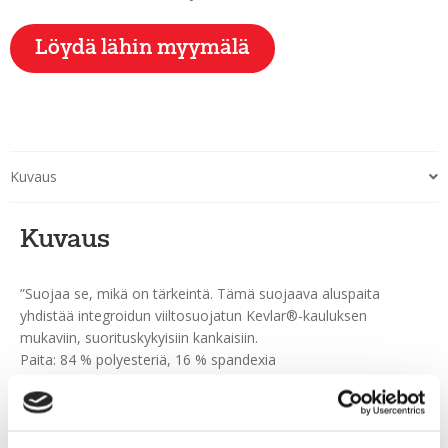
Löydä lähin myymälä
Kuvaus
Kuvaus
”Suojaa se, mikä on tärkeintä. Tämä suojaava aluspaita
yhdistää integroidun viiltosuojatun Kevlar®-kauluksen
mukaviin, suorituskykyisiin kankaisiin.
Paita: 84 % polyesteriä, 16 % spandexia
Kaulus: DuPont™ Kevlar® 41 %, polyesteri 37 %, ruostumaton
teräskangas 22 %
Kapea jääkiekkoleikkaus
– DuPont™ Kevlar® -kuidut kauluksessa