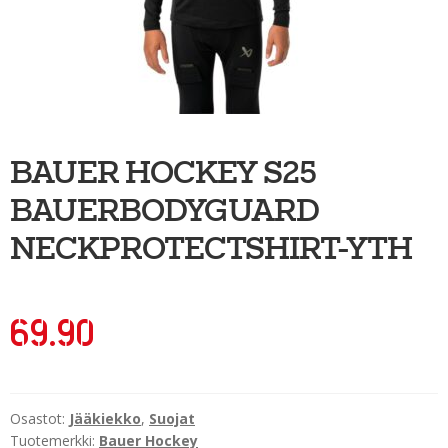
Ulkoilu
Kiekkoseppä
Jääkiekko
Vinkkipiste
BAUER HOCKEY S25
Sportia-tili
BAUERBODYGUARD
NECKPROTECTSHIRT-YTH
69.90
Osastot:
Jääkiekko
,
Suojat
Tuotemerkki:
Bauer Hockey