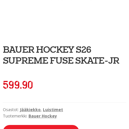
Ulkoilu
Kiekkoseppä
Jääkiekko
Vinkkipiste
BAUER HOCKEY S26
Sportia-tili
SUPREME FUSE SKATE-JR
599.90
Osastot:
Jääkiekko
,
Luistimet
Tuotemerkki:
Bauer Hockey