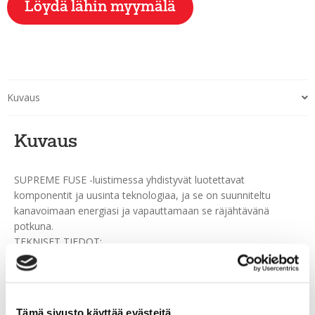
Löydä lähin myymälä
Kuvaus
Kuvaus
SUPREME FUSE -luistimessa yhdistyvät luotettavat
komponentit ja uusinta teknologiaa, ja se on suunniteltu
kanavoimaan energiasi ja vapauttamaan se räjähtävänä
potkuna.
TEKNISET TIEDOT:
12k CURV®-kenkäosa – Edistykselliset komposiittimateriaalit
tarjoavat huipputason tukea kevyessä paketissa.
AMP FLEX 3.0 -nauhakuja– Jousen tavoin toimivat joustavat
yläreunat ja sisäänrakennettu lovi mahdollistavat tämän
Tämä sivusto käyttää evästeitä