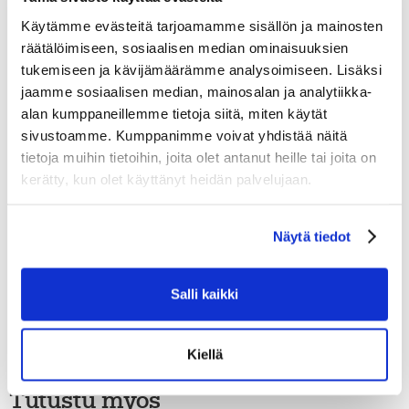
nauhakujan joustamisen ja energian varastoimisen, kun
taivutat polveasi.
Käytämme evästeitä tarjoamamme sisällön ja mainosten
POWERCOIL-iltti– Iltissä oleva vahvike palautuu paikalleen
räätälöimiseen, sosiaalisen median ominaisuuksien
taivutuksen jälkeen – vapauttaen kertyneen energian
tukemiseen ja kävijämäärämme analysoimiseen. Lisäksi
reagoivampaan potkuun.
jaamme sosiaalisen median, mainosalan ja analytiikka-
Hiilikuitu pohjarakenne – Tämä yksiosainen pohjarakenne
alan kumppaneillemme tietoja siitä, miten käytät
auttaa optimoimaan energiasiirron tehokkaampaan potkuun.
sivustoamme. Kumppanimme voivat yhdistää näitä
FUSE X -kärkikuppi– Lisätyt X-muotoiset siivekkeet ulottuvat
tietoja muihin tietoihin, joita olet antanut heille tai joita on
suoraan luistimeen parantaen kiertojäykkyyttä ja energian
kerätty, kun olet käyttänyt heidän palvelujaan.
siirtoa.
LOCK-FIT PRO -sisävuori – Napakka yläosa ja pitävä alaosa
lukitsevat jalkasi paikoilleen.
Näytä tiedot
POWERFLY-teräkotelo– Tässä teräkotelossa on
pikavapautusmekanismi ja sen jäykkä etuosa lisää
energiansiirtoa jokaisella potkulla sekä joustava takaosa
Salli kaikki
parantaa sivuttaisliikkeiden nopeutta.
FLY-TI-terämetalli– Laadukkaat materiaalit ja titaanipinnoite
parantavat pitoa ja teränkäyttöä.
Kiellä
Tutustu myös