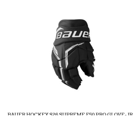
BAUER HOCKEY S26 SUPREME F50 PRO GLOVE-JR
149.90
Tarkastele tuotetta