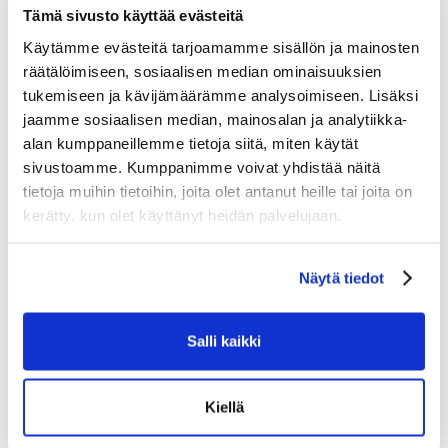
paikoillaan. Nuoremmille pelaajille integroitu hihakiinnitys tuo
Tämä sivusto käyttää evästeitä
lisää mukavuutta ja vakautta.
Käytämme evästeitä tarjoamamme sisällön ja mainosten
HYPERLITE-foam vähentää näiden suojien painoa tinkimättä
räätälöimiseen, sosiaalisen median ominaisuuksien
kuitenkaan suojauksesta.
tukemiseen ja kävijämäärämme analysoimiseen. Lisäksi
jaamme sosiaalisen median, mainosalan ja analytiikka-
Kyynärsuojat on suunniteltu tuntumaan kuin ne olisivat osa
alan kumppaneillemme tietoja siitä, miten käytät
kehoasi ja sisältävät anatomisen muotoilun ja kelluvan
sivustoamme. Kumppanimme voivat yhdistää näitä
hauissuojan — auttaen sinua pysymään ketteränä ja sulavana
tietoja muihin tietoihin, joita olet antanut heille tai joita on
jokaisessa harhautuksessa, laukauksessa ja syötössä.
kerätty, kun olet käyttänyt heidän palvelujaan.
Tutustu myös
Näytä tiedot
Salli kaikki
Kiellä