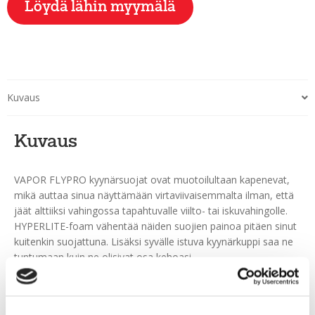
Löydä lähin myymälä
Kuvaus
Kuvaus
VAPOR FLYPRO kyynärsuojat ovat muotoilultaan kapenevat,
mikä auttaa sinua näyttämään virtaviivaisemmalta ilman, että
jäät alttiiksi vahingossa tapahtuvalle viilto- tai iskuvahingolle.
HYPERLITE-foam vähentää näiden suojien painoa pitäen sinut
kuitenkin suojattuna. Lisäksi syvälle istuva kyynärkuppi saa ne
tuntumaan kuin ne olisivat osa kehoasi.
Syvempään istuva kyynärkuppi ja 360 asteen kyynärvarren
kiinnitys luovat mukavan tiukan istuvuuden, joka pitää suojat