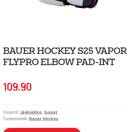
Ulkoilu
Kiekkoseppä
Jääkiekko
Vinkkipiste
BAUER HOCKEY S25 VAPOR
Sportia-tili
FLYPRO ELBOW PAD-INT
109.90
Osastot:
Jääkiekko
,
Suojat
Tuotemerkki:
Bauer Hockey