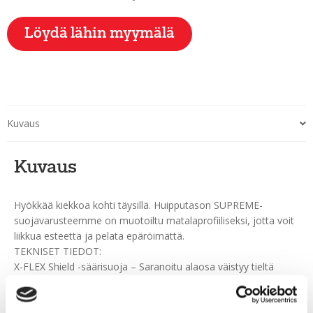
Löydä lähin myymälä
Kuvaus
Kuvaus
Hyökkää kiekkoa kohti täysillä. Huipputason SUPREME-
suojavarusteemme on muotoiltu matalaprofiiliseksi, jotta voit
liikkua esteettä ja pelata epäröimättä.
TEKNISET TIEDOT:
X-FLEX Shield -säärisuoja – Saranoitu alaosa väistyy tieltä
luistellessasi, mikä parantaa potkua.
ErgoDynamic-polvisuoja – Syvempi istuvuus takaa paremman
kiinnittymisen tunteen.