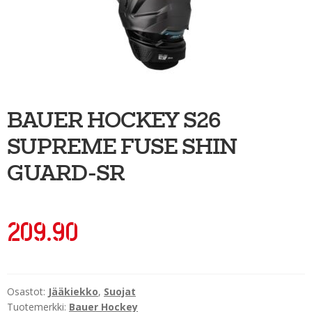
Ulkoilu
Kiekkoseppä
Jääkiekko
Vinkkipiste
BAUER HOCKEY S26
Sportia-tili
SUPREME FUSE SHIN
GUARD-SR
209.90
Osastot:
Jääkiekko
,
Suojat
Tuotemerkki:
Bauer Hockey