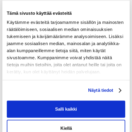
CURV® Composite pohjesuoja – Kevyet komposiittimateriaalit
auttavat suojaamaan pohkeitasi iskuilta.
Tämä sivusto käyttää evästeitä
Comfort Lock Strap ja V-Shaped Calf Strap – Kaksi hihnaa
Käytämme evästeitä tarjoamamme sisällön ja mainosten
toimivat yhdessä tarjoten sinulle yksilöllisen istuvuuden.
räätälöimiseen, sosiaalisen median ominaisuuksien
THERMO CORE ZERO Liner – Hylkii hikeä ja hillitsee hajuja,
tukemiseen ja kävijämäärämme analysoimiseen. Lisäksi
jotta pysyt raikkaana.
jaamme sosiaalisen median, mainosalan ja analytiikka-
DEFENSE CLOUD TECH Foam – Kevyet vaahtomuovit
alan kumppaneillemme tietoja siitä, miten käytät
polvessa tarjoavat lisää mukavuutta ja suojaa.
sivustoamme. Kumppanimme voivat yhdistää näitä
TUOTTEEN KOHOKOHDAT:
Vähemmän tilaa vievä. Parempi peitto.
tietoja muihin tietoihin, joita olet antanut heille tai joita on
Muotoiltu komposiittinen pohjesuoja vähentää tilaa peittoa tai
kerätty, kun olet käyttänyt heidän palvelujaan.
suojaa heikentämättä.
Keveys
Näytä tiedot
Polven siipien tiheät vaahtomuovit lisäävät suojakerroksen
painamatta sinua alas.
Mukavuutta koko pelin ajan
Salli kaikki
Hydrofobinen vuori ja pehmeät suojavaahtomuovit tarjoavat
mukavan istuvuuden koko pelin ajan
Kiellä