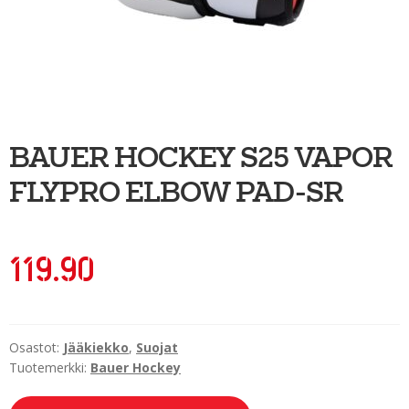
Ulkoilu
Kiekkoseppä
Jääkiekko
Vinkkipiste
BAUER HOCKEY S25 VAPOR
Sportia-tili
FLYPRO ELBOW PAD-SR
119.90
Osastot:
Jääkiekko
,
Suojat
Tuotemerkki:
Bauer Hockey