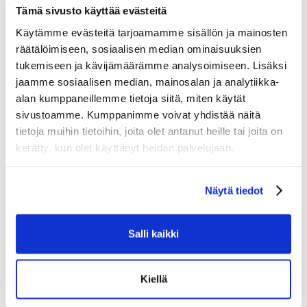
paikoillaan. Nuoremmille pelaajille integroitu hihakiinnitys tuo
Tämä sivusto käyttää evästeitä
lisää mukavuutta ja vakautta.
Käytämme evästeitä tarjoamamme sisällön ja mainosten
HYPERLITE-foam vähentää näiden suojien painoa tinkimättä
räätälöimiseen, sosiaalisen median ominaisuuksien
kuitenkaan suojauksesta.
tukemiseen ja kävijämäärämme analysoimiseen. Lisäksi
jaamme sosiaalisen median, mainosalan ja analytiikka-
Kyynärsuojat on suunniteltu tuntumaan kuin ne olisivat osa
alan kumppaneillemme tietoja siitä, miten käytät
kehoasi ja sisältävät anatomisen muotoilun ja kelluvan
sivustoamme. Kumppanimme voivat yhdistää näitä
hauissuojan — auttaen sinua pysymään ketteränä ja sulavana
tietoja muihin tietoihin, joita olet antanut heille tai joita on
jokaisessa harhautuksessa, laukauksessa ja syötössä.
kerätty, kun olet käyttänyt heidän palvelujaan.
Tutustu myös
Näytä tiedot
Salli kaikki
Kiellä