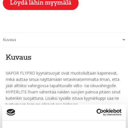
Löydä lähin myymälä
Kuvaus
Kuvaus
VAPOR FLYPRO kyynärsuojat ovat muotoilultaan kapenevat,
mikä auttaa sinua näyttämään virtaviivaisemmalta ilman, että
jäät alttiiksi vahingossa tapahtuvalle viilto- tai iskuvahingolle.
HYPERLITE-foam vähentää näiden suojien painoa pitäen sinut
kuitenkin suojattuna. Lisäksi syvälle istuva kyynärkuppi saa ne
tuntumaan kuin ne olisivat osa kehoasi.
Syvempään istuva kyynärkuppi ja 360 asteen kyynärvarren
kiinnitys luovat mukavan tiukan istuvuuden, joka pitää suojat