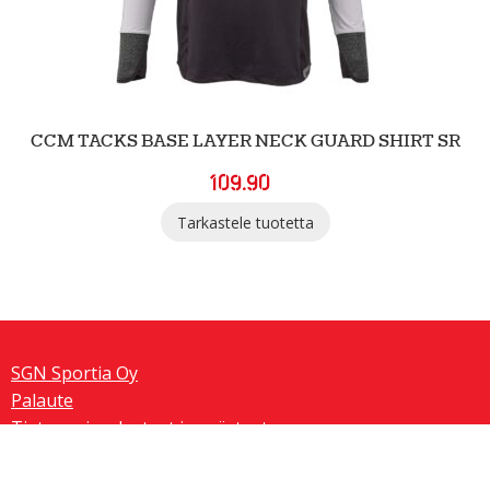
CCM TACKS BASE LAYER NECK GUARD SHIRT SR
109.90
Tarkastele tuotetta
SGN Sportia Oy
Palaute
Tietosuojaselosteet ja evästeet
SGN Sport