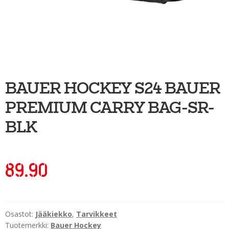
Ulkoilu
Kiekkoseppä
Jääkiekko
Vinkkipiste
BAUER HOCKEY S24 BAUER
Sportia-tili
PREMIUM CARRY BAG-SR-
BLK
89.90
Osastot:
Jääkiekko
,
Tarvikkeet
Tuotemerkki:
Bauer Hockey