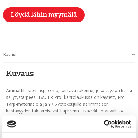
Löydä lähin myymälä
Kuvaus
Kuvaus
Ammattilaisten inspiroima, kestävä rakenne, joka täyttää kaikki
säilytystarpeesi. BAUER Pro -kantolaukussa on käytetty Pro-
Tarp-materiaaleja ja YKK-vetoketjuilla äärimmäisen
kestävyyden takaamiseksi. Läpiviennit lisäävät ilmanvaihtoa
kosteuden vähentämiseksi ja kuivumisajan lyhentämiseksi.
Lisäksi kaksi sisäistä verkkotaskua toimivat täydellisenä
lokerona teipille, saksille ja muille tarvikkeille.