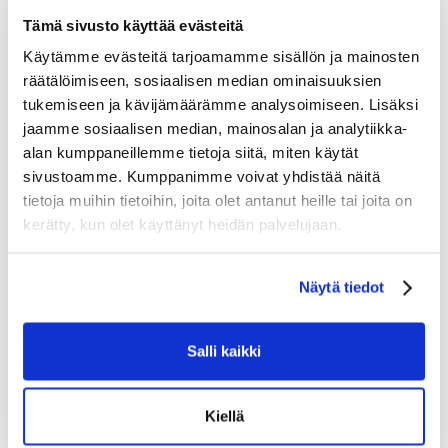
Tämä sivusto käyttää evästeitä
Tutustu myös
Käytämme evästeitä tarjoamamme sisällön ja mainosten
räätälöimiseen, sosiaalisen median ominaisuuksien
tukemiseen ja kävijämäärämme analysoimiseen. Lisäksi
jaamme sosiaalisen median, mainosalan ja analytiikka-
alan kumppaneillemme tietoja siitä, miten käytät
sivustoamme. Kumppanimme voivat yhdistää näitä
tietoja muihin tietoihin, joita olet antanut heille tai joita on
kerätty, kun olet käyttänyt heidän palvelujaan.
Näytä tiedot
Salli kaikki
Kiellä
CCM EB TEAM PRO BAG 32″