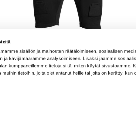
teitä
WARRIOR ALPHA ALASUOJASHORTSI SR
mamme sisällön ja mainosten räätälöimiseen, sosiaalisen medi
59.00
n ja kävijämäärämme analysoimiseen. Lisäksi jaamme sosiaali
-alan kumppaneillemme tietoja siitä, miten käytät sivustoamme
Tarkastele tuotetta
 muihin tietoihin, joita olet antanut heille tai joita on kerätty, kun 