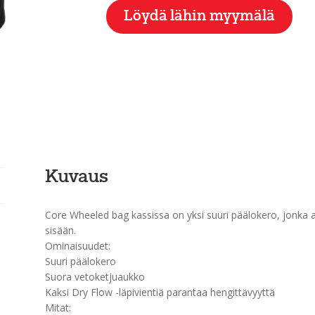
Löydä lähin myymälä
Kuvaus
Core Wheeled bag kassissa on yksi suuri päälokero, jonka av
sisään.
Ominaisuudet:
Suuri päälokero
Suora vetoketjuaukko
Kaksi Dry Flow -läpivientiä parantaa hengittävyyttä
Mitat: