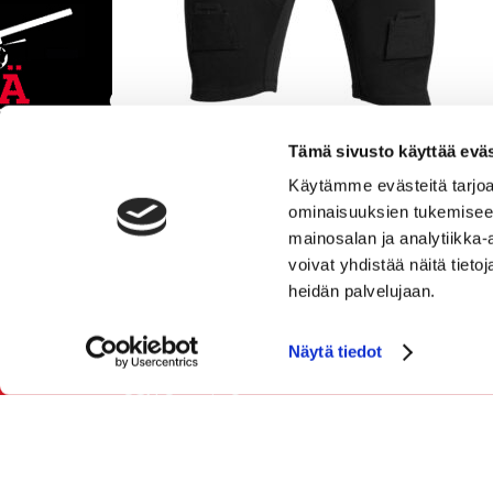
Tämä sivusto käyttää eväs
WARRIOR ALPHA ALASUOJASHORTSI JR
Käytämme evästeitä tarjoa
49.00
ominaisuuksien tukemisee
mainosalan ja analytiikka
Tarkastele tuotetta
voivat yhdistää näitä tietoja
heidän palvelujaan.
Näytä tiedot
SGN Sportia Oy
Palaute
Tietosuojaselosteet ja evästeet