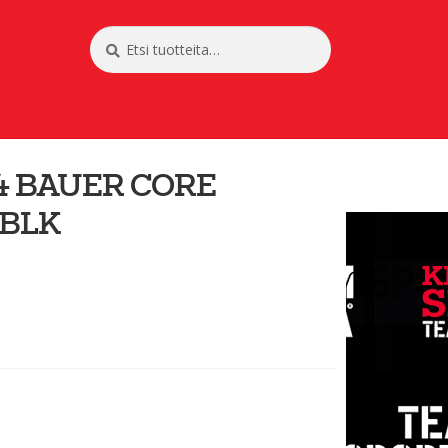
Etsi:
Haku
4 BAUER CORE
-BLK