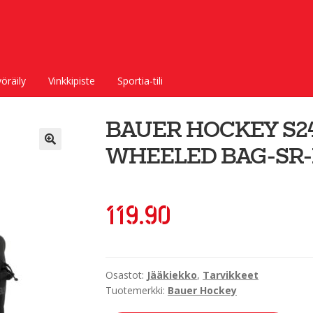
öräily
Vinkkipiste
Sportia-tili
BAUER HOCKEY S2
WHEELED BAG-SR
119.90
Osastot:
Jääkiekko
,
Tarvikkeet
Tuotemerkki:
Bauer Hockey