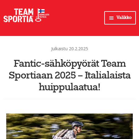
Siirry
Siirry
Valikko
navigointiin
sisältöön
Myymälät
Huipputuotteet
Julkaistu 20.2.2025
Pyöräily
Fantic-sähköpyörät Team
Pyöräily-tuotteet
Sportiaan 2025 – Italialaista
Pyöräilyn huoltopalvelut
huippulaatua!
Vapaa-aika
Juoksu
Palloilu
Treeni