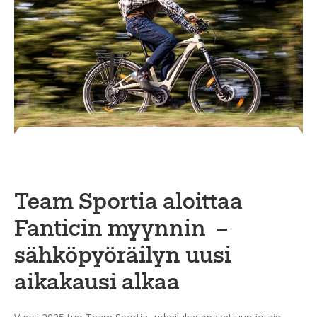
Ulkoilu
Kiekkoseppä
Jääkiekko
Vinkkipiste
Sportia-tili
Team Sportia aloittaa
Fanticin myynnin –
sähköpyöräilyn uusi
aikakausi alkaa