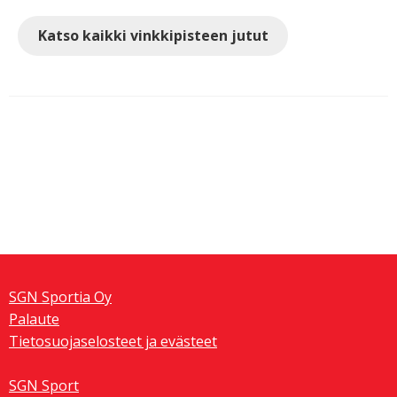
Katso kaikki vinkkipisteen jutut
Artikkelien
selaus
SGN Sportia Oy
Palaute
Tietosuojaselosteet ja evästeet
SGN Sport