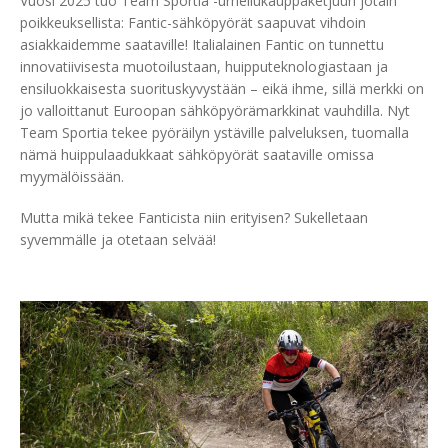
Vuosi 2025 tuo Team Sportia -urheilukauppaketjuun jotain
poikkeuksellista: Fantic-sähköpyörät saapuvat vihdoin
asiakkaidemme saataville! Italialainen Fantic on tunnettu
innovatiivisesta muotoilustaan, huipputeknologiastaan ja
ensiluokkaisesta suorituskyvystään – eikä ihme, sillä merkki on
jo valloittanut Euroopan sähköpyörämarkkinat vauhdilla. Nyt
Team Sportia tekee pyöräilyn ystäville palveluksen, tuomalla
nämä huippulaadukkaat sähköpyörät saataville omissa
myymälöissään.
Mutta mikä tekee Fanticista niin erityisen? Sukelletaan
syvemmälle ja otetaan selvää!