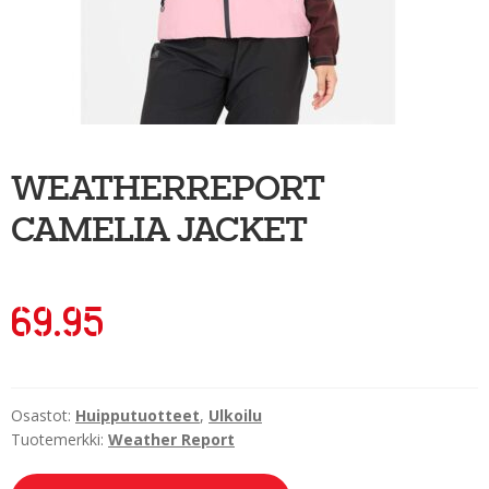
Ulkoilu
Kiekkoseppä
Jääkiekko
Vinkkipiste
WEATHERREPORT
Sportia-tili
CAMELIA JACKET
69.95
Osastot:
Huipputuotteet
,
Ulkoilu
Tuotemerkki:
Weather Report