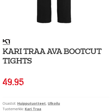
Ulkoilu
Kiekkoseppä
Jääkiekko
Vinkkipiste
Sportia-tili
KARI TRAA AVA BOOTCUT
TIGHTS
49.95
Osastot:
Huipputuotteet
,
Ulkoilu
Tuotemerkki:
Kari Traa