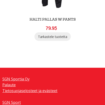
HALTI PALLAS W PANTS
79.95
Tarkastele tuotetta
SGN Sportia Oy
Palaute
Tietosuojaselosteet ja evästeet
SGN Sport