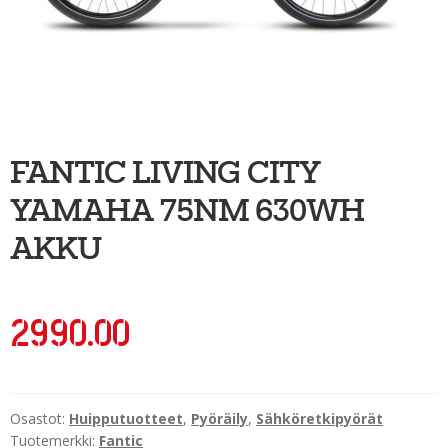
Ulkoilu
Kiekkoseppä
Jääkiekko
Vinkkipiste
FANTIC LIVING CITY
Sportia-tili
YAMAHA 75NM 630WH
AKKU
2990.00
Osastot:
Huipputuotteet
,
Pyöräily
,
Sähköretkipyörät
Tuotemerkki:
Fantic