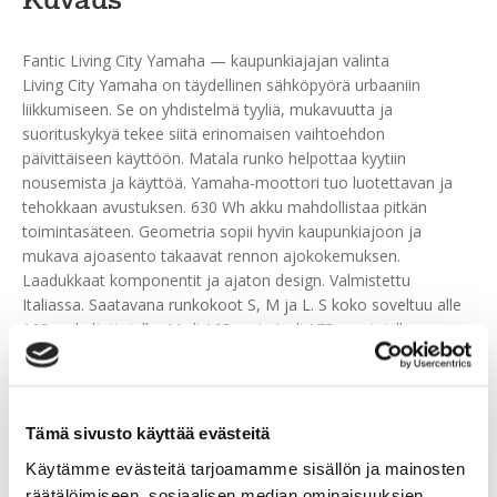
Kuvaus
Fantic Living City Yamaha — kaupunkiajajan valinta
Living City Yamaha on täydellinen sähköpyörä urbaaniin
liikkumiseen. Se on yhdistelmä tyyliä, mukavuutta ja
suorituskykyä tekee siitä erinomaisen vaihtoehdon
päivittäiseen käyttöön. Matala runko helpottaa kyytiin
nousemista ja käyttöä. Yamaha-moottori tuo luotettavan ja
tehokkaan avustuksen. 630 Wh akku mahdollistaa pitkän
toimintasäteen. Geometria sopii hyvin kaupunkiajoon ja
mukava ajoasento takaavat rennon ajokokemuksen.
Laadukkaat komponentit ja ajaton design. Valmistettu
Italiassa. Saatavana runkokoot S, M ja L. S koko soveltuu alle
165cm kuljettajalle, M yli 165cm ja L yli 175cm ajajalle.
Lisätiedot:
fantic.fi
Tutustu myös
Tämä sivusto käyttää evästeitä
Käytämme evästeitä tarjoamamme sisällön ja mainosten
räätälöimiseen, sosiaalisen median ominaisuuksien