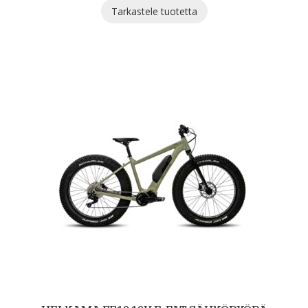
Tällä
Tarkastele tuotetta
tuotteella
on
useampi
muunnelma.
Voit
tehdä
valinnat
tuotteen
sivulla.