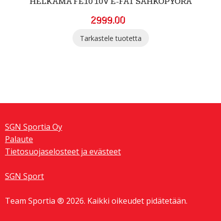
HELKAMA FE10 10V E-FAT SÄHKÖPYÖRÄ
2999.00
Tällä
Tarkastele tuotetta
tuotteella
on
useampi
muunnelma.
Voit
tehdä
valinnat
tuotteen
SGN Sportia Oy
sivulla.
Palaute
Tietosuojaselosteet ja evästeet
SGN Sport
Team Sportia ® 2026. Kaikki oikeudet pidätetään.