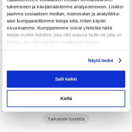
tukemiseen ja kävijämäärämme analysoimiseen. Lisäksi
jaamme sosiaalisen median, mainosalan ja analytiikka-
alan kumppaneillemme tietoja siitä, miten käytät
sivustoamme. Kumppanimme voivat yhdistää näitä
tietoja muihin tietoihin, joita olet antanut heille tai joita on
kerätty, kun olet käyttänyt heidän palvelujaan.
Näytä tiedot
Salli kaikki
HELKAMA FE10 10V E-FAT SÄHKÖPYÖRÄ
Kiellä
2999.00
Tällä
Tarkastele tuotetta
tuotteella
on