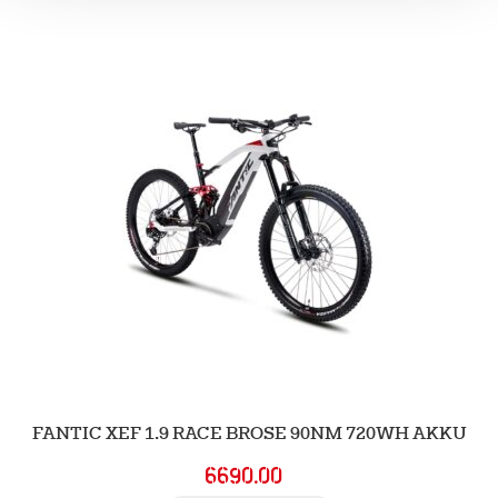
useampi
muunnelma.
Voit
tehdä
valinnat
tuotteen
sivulla.
FANTIC XEF 1.9 RACE BROSE 90NM 720WH AKKU
6690.00