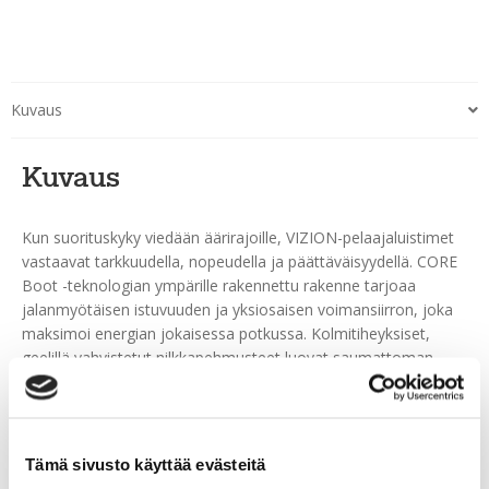
Kuvaus
Kuvaus
Kun suorituskyky viedään äärirajoille, VIZION-pelaajaluistimet
vastaavat tarkkuudella, nopeudella ja päättäväisyydellä. CORE
Boot -teknologian ympärille rakennettu rakenne tarjoaa
jalanmyötäisen istuvuuden ja yksiosaisen voimansiirron, joka
maksimoi energian jokaisessa potkussa. Kolmitiheyksiset,
geelillä vahvistetut nilkkapehmusteet luovat saumattoman
yhteyden jalan ja luistimen välille, tarjoten eliittitason
mukavuuden ja tarkan palautteen ilman ylimääräistä massaa.
Uudistettu kevyt rakenne yhdistettynä PRO Spec oversized -
holderiin lisää vakautta, teräkontaktia ja huippunopeutta
Tämä sivusto käyttää evästeitä
voimakkaampaa ja varmempaa liukua varten. VZ-kevyellä