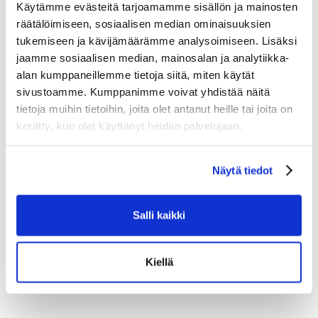
Käytämme evästeitä tarjoamamme sisällön ja mainosten
kielellä viimeistelty luistin palauttaa energiaa tehokkaasti
säilyttäen luonnollisen eteenpäin taipumisen ja lukitun
räätälöimiseen, sosiaalisen median ominaisuuksien
mukavuuden.
tukemiseen ja kävijämäärämme analysoimiseen. Lisäksi
jaamme sosiaalisen median, mainosalan ja analytiikka-
alan kumppaneillemme tietoja siitä, miten käytät
Tutustu myös
sivustoamme. Kumppanimme voivat yhdistää näitä
tietoja muihin tietoihin, joita olet antanut heille tai joita on
kerätty, kun olet käyttänyt heidän palvelujaan.
Näytä tiedot
Salli kaikki
Kiellä