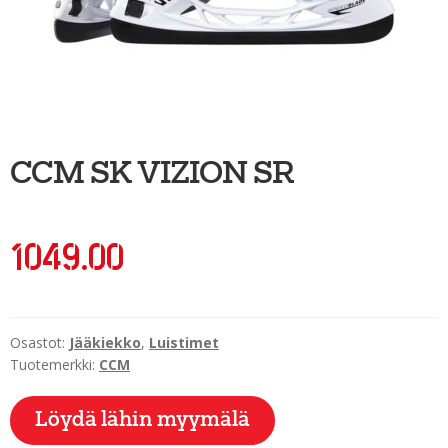
Ulkoilu
Kiekkoseppä
Jääkiekko
Vinkkipiste
CCM SK VIZION SR
Sportia-tili
1049.00
Osastot:
Jääkiekko
,
Luistimet
Tuotemerkki:
CCM
Löydä lähin myymälä