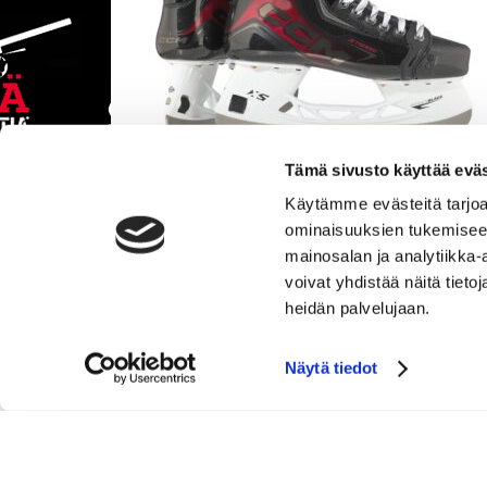
Tämä sivusto käyttää eväs
Käytämme evästeitä tarjoa
CCM SK JETSPEED FT8 SR
ominaisuuksien tukemisee
mainosalan ja analytiikka
749.00
voivat yhdistää näitä tietoja
Tarkastele tuotetta
heidän palvelujaan.
Näytä tiedot
SGN Sportia Oy