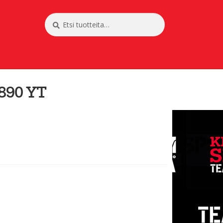
Etsi:
Haku
890 YT