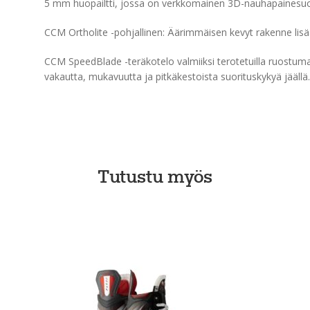
5 mm huopailtti, jossa on verkkomainen 3D-nauhapainesuoja
CCM Ortholite -pohjallinen: Äärimmäisen kevyt rakenne lis
CCM SpeedBlade -teräkotelo valmiiksi terotetuilla ruostumat
vakautta, mukavuutta ja pitkäkestoista suorituskykyä jäällä.
Tutustu myös