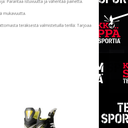
: Parantaa istuvuutta ja vähentää painetta.
ää mukavuutta.
tomasta teräksestä valmistetuilla terillä: Tarjoaa