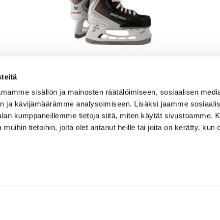
teitä
mamme sisällön ja mainosten räätälöimiseen, sosiaalisen medi
BAUER HOCKEY S25 VAPOR FLY30 SKATE-
n ja kävijämäärämme analysoimiseen. Lisäksi jaamme sosiaali
JR
-alan kumppaneillemme tietoja siitä, miten käytät sivustoamme
249.90
 muihin tietoihin, joita olet antanut heille tai joita on kerätty, kun 
Tarkastele tuotetta