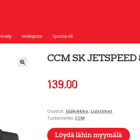
öräily
Vinkkipiste
Sportia-tili
CCM SK JETSPEED 
139.00
Osastot:
Jääkiekko
,
Luistimet
Tuotemerkki:
CCM
Löydä lähin myymälä