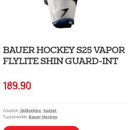
Ulkoilu
Kiekkoseppä
Jääkiekko
Vinkkipiste
BAUER HOCKEY S25 VAPOR
Sportia-tili
FLYLITE SHIN GUARD-INT
189.90
Osastot:
Jääkiekko
,
Suojat
Tuotemerkki:
Bauer Hockey