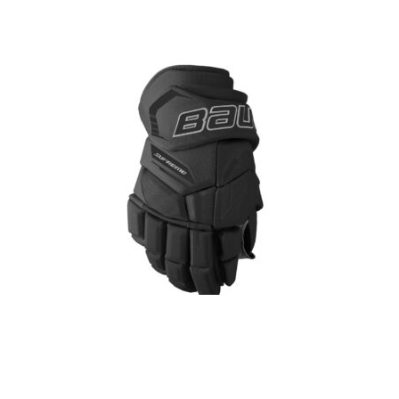
BAUER HOCKEY S26 SUPREME FUSE GLOVE-INT
209.90