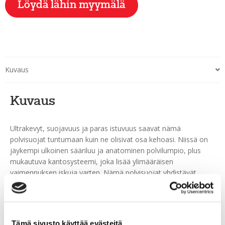
Löydä lähin myymälä
Kuvaus
Kuvaus
Ultrakevyt, suojavuus ja paras istuvuus saavat nämä
polvisuojat tuntumaan kuin ne olisivat osa kehoasi. Niissä on
jäykempi ulkoinen sääriluu ja anatominen polvilumpio, plus
mukautuva kantosysteemi, joka lisää ylimääräisen
vaimennuksen iskuja varten. Nämä polvisuojat yhdistävät
suojauksen, mukavuuden ja ketteryyden parhaat osat.
Täydellisesti peittävä pohjesuoja ja syvemmälle istuva polvi
tekevät siitä, että estetyt laukaukset, kaatumiset tai
vahingossa tapahtuneet iskut unohtuvat nopeasti.
Tämä sivusto käyttää evästeitä