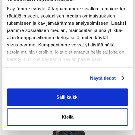
Syvemmälle istuva polvi ja kaksilukitus DynaFlex-hihna luovat
Käytämme evästeitä tarjoamamme sisällön ja mainosten
mukavan tiukan istuvuuden, jotta pysyt mahdollisimman
räätälöimiseen, sosiaalisen median ominaisuuksien
ketteränä.
tukemiseen ja kävijämäärämme analysoimiseen. Lisäksi
jaamme sosiaalisen median, mainosalan ja analytiikka-
Jäykempi ja kestävämpi kuin edeltäjänsä, nämä polvisuojat
alan kumppaneillemme tietoja siitä, miten käytät
sisältävät DEFENSE CLOUD TECH -foamia polvessa ja
sivustoamme. Kumppanimme voivat yhdistää näitä
CURV®-komposiittipohjesuojan, joka kietoutuu jalkasi
tietoja muihin tietoihin, joita olet antanut heille tai joita on
ympärille täydellisesti.
kerätty, kun olet käyttänyt heidän palvelujaan.
Kapeampi muotoilu ja joustavat hihnat pitävät nämä
polvisuojat paikallaan — mikä tekee jokaisesta potkusta ja
Näytä tiedot
pysähdyksestä mahdollisimman sulavan.
Tutustu myös
Salli kaikki
Kiellä