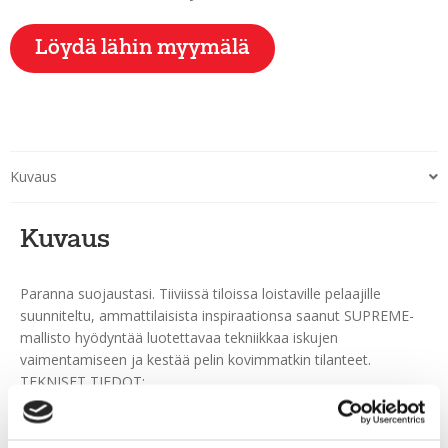
Löydä lähin myymälä
Kuvaus
Kuvaus
Paranna suojaustasi. Tiiviissä tiloissa loistaville pelaajille
suunniteltu, ammattilaisista inspiraationsa saanut SUPREME-
mallisto hyödyntää luotettavaa tekniikkaa iskujen
vaimentamiseen ja kestää pelin kovimmatkin tilanteet.
TEKNISET TIEDOT:
Kaksitiheyksinen kämmenen vaahtomuovi (HYPERLITE HD- ja
PE-sisäosilla) – Kaksi vaahtomuovikerrosta suojaavat
kämmenen takaosaa iskuilta.