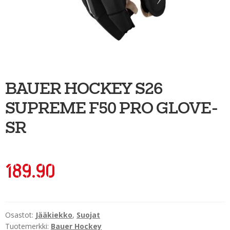
Ulkoilu
Kiekkoseppä
Jääkiekko
Vinkkipiste
BAUER HOCKEY S26
Sportia-tili
SUPREME F50 PRO GLOVE-
SR
189.90
Osastot:
Jääkiekko
,
Suojat
Tuotemerkki:
Bauer Hockey