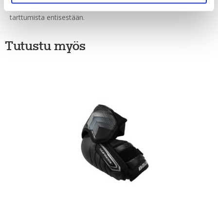
Kolmiosainen sormi- ja peukalosuunnittelu helpottaa mailaan
tarttumista entisestään.
Tutustu myös