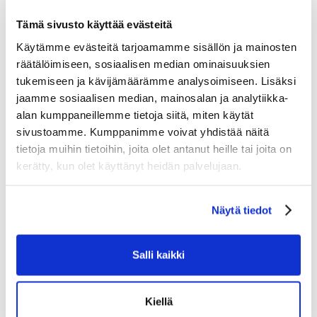
HYPERLITE HD- ja PE-sisäosat lisäävät käsineeseen entistä
Tämä sivusto käyttää evästeitä
parempaa suojaa.
SHOTBOOST-sormet – Kolmiosainen keskisormi ja nimetön
Käytämme evästeitä tarjoamamme sisällön ja mainosten
antavat joustavuutta, jotta voit hallita mailaa täydellisesti.
räätälöimiseen, sosiaalisen median ominaisuuksien
Kolmiosainen FLEX-peukalo – Anatominen kolmiosainen
tukemiseen ja kävijämäärämme analysoimiseen. Lisäksi
peukalo parantaa liikelaajuutta.
jaamme sosiaalisen median, mainosalan ja analytiikka-
AMP FLEX -ranneke – Saranoitu ranneke mahdollistaa ranteen
alan kumppaneillemme tietoja siitä, miten käytät
helpon taivuttamisen samalla, kun se pysyy suojattuna.
sivustoamme. Kumppanimme voivat yhdistää näitä
Ivory PRO -kämmen – Tämä klassinen kämmen antaa sinulle
tietoja muihin tietoihin, joita olet antanut heille tai joita on
saman tuntuman kuin ammattilaisilla.
kerätty, kun olet käyttänyt heidän palvelujaan.
THERMO MAX+ -vuori – Auttaa siirtämään kosteutta pois ja
hallitsemaan hajuja.
TUOTTEEN KOHOKOHDAT:
Näytä tiedot
PRO-suojaus
Kämmenen takana olevat kaksitiheyksiset vaahtomuovit
auttavat suojaamaan sinua kuin ammattilaiselle.
Salli kaikki
Peitto ja liikkuvuus
Tässä hansikkaassa on AMP FLEX -ranneke, joka pitää
ranteesi peitettynä rajoittamatta liikettä.
Kiellä
Tartu ja mene