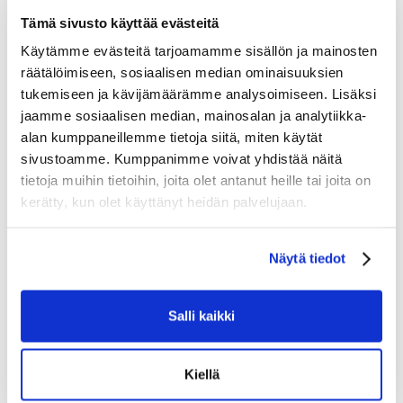
Tämä sivusto käyttää evästeitä
Käytämme evästeitä tarjoamamme sisällön ja mainosten
räätälöimiseen, sosiaalisen median ominaisuuksien
tukemiseen ja kävijämäärämme analysoimiseen. Lisäksi
jaamme sosiaalisen median, mainosalan ja analytiikka-
alan kumppaneillemme tietoja siitä, miten käytät
sivustoamme. Kumppanimme voivat yhdistää näitä
tietoja muihin tietoihin, joita olet antanut heille tai joita on
kerätty, kun olet käyttänyt heidän palvelujaan.
Näytä tiedot
BAUER HOCKEY S26 SUPREME FUSE ELBOW PAD-
INT
Salli kaikki
129.90
Tarkastele tuotetta
Kiellä