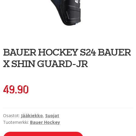
Ulkoilu
Kiekkoseppä
Jääkiekko
Vinkkipiste
BAUER HOCKEY S24 BAUER
Sportia-tili
X SHIN GUARD-JR
49.90
Osastot:
Jääkiekko
,
Suojat
Tuotemerkki:
Bauer Hockey