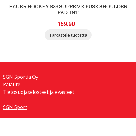
BAUER HOCKEY S26 SUPREME FUSE SHOULDER
PAD-INT
189.90
Tarkastele tuotetta
SGN Sportia Oy
Palaute
Tietosuojaselosteet ja evästeet
SGN Sport
Team Sportia ® 2026. Kaikki oikeudet pidätetään.