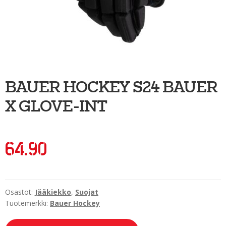
Ulkoilu
Kiekkoseppä
Jääkiekko
Vinkkipiste
BAUER HOCKEY S24 BAUER
Sportia-tili
X GLOVE-INT
64.90
Osastot:
Jääkiekko
,
Suojat
Tuotemerkki:
Bauer Hockey