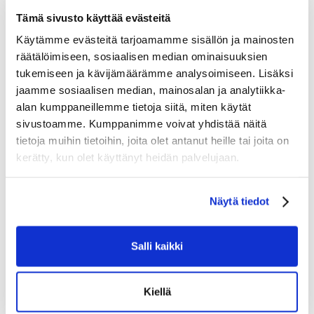
Tämä sivusto käyttää evästeitä
Sublimoitu vuoraus mansetissa
Käytämme evästeitä tarjoamamme sisällön ja mainosten
räätälöimiseen, sosiaalisen median ominaisuuksien
Tutustu myös
tukemiseen ja kävijämäärämme analysoimiseen. Lisäksi
jaamme sosiaalisen median, mainosalan ja analytiikka-
alan kumppaneillemme tietoja siitä, miten käytät
sivustoamme. Kumppanimme voivat yhdistää näitä
tietoja muihin tietoihin, joita olet antanut heille tai joita on
kerätty, kun olet käyttänyt heidän palvelujaan.
Näytä tiedot
Salli kaikki
Kiellä