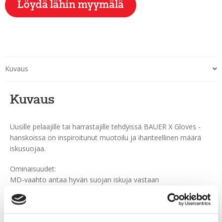
Löydä lähin myymälä
Kuvaus
Kuvaus
Uusille pelaajille tai harrastajille tehdyissä BAUER X Gloves -
hanskoissa on inspiroitunut muotoilu ja ihanteellinen määrä
iskusuojaa.
Ominaisuudet:
MD-vaahto antaa hyvän suojan iskuja vastaan
TAKTILE kämmen antaa hyvän tuntuman mailaan
Nanosense Liner selässä ja sormissa lisää mukavuutta