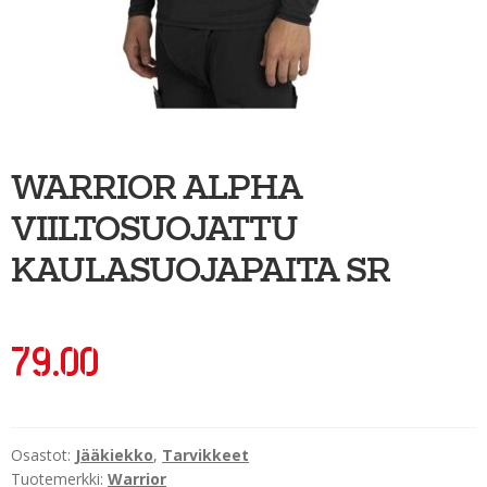
Ulkoilu
Kiekkoseppä
Jääkiekko
Vinkkipiste
WARRIOR ALPHA
Sportia-tili
VIILTOSUOJATTU
KAULASUOJAPAITA SR
79.00
Osastot:
Jääkiekko
,
Tarvikkeet
Tuotemerkki:
Warrior