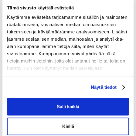
Tämä sivusto käyttää evästeitä
Käytämme evästeitä tarjoamamme sisällön ja mainosten
räätälöimiseen, sosiaalisen median ominaisuuksien
tukemiseen ja kävijämäärämme analysoimiseen. Lisäksi
jaamme sosiaalisen median, mainosalan ja analytiikka-
alan kumppaneillemme tietoja siitä, miten käytät
sivustoamme. Kumppanimme voivat yhdistää näitä
tietoja muihin tietoihin, joita olet antanut heille tai joita on
kerätty, kun olet käyttänyt heidän palvelujaan.
Näytä tiedot
BAUER HOCKEY S24 BAUER CORE WHEELED BAG-JR-
BLK
Salli kaikki
99.90
Tarkastele tuotetta
Kiellä