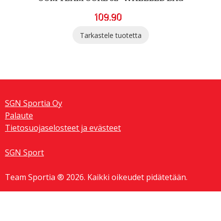
109.90
Tarkastele tuotetta
SGN Sportia Oy
Palaute
Tietosuojaselosteet ja evästeet
SGN Sport
Team Sportia ® 2026. Kaikki oikeudet pidätetään.