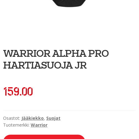
Ulkoilu
Kiekkoseppä
Jääkiekko
Vinkkipiste
WARRIOR ALPHA PRO
Sportia-tili
HARTIASUOJA JR
159.00
Osastot:
Jääkiekko
,
Suojat
Tuotemerkki:
Warrior