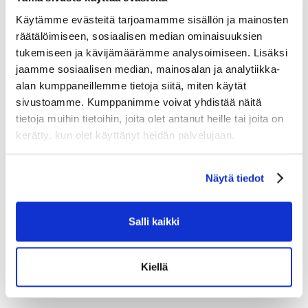
Käytämme evästeitä tarjoamamme sisällön ja mainosten
räätälöimiseen, sosiaalisen median ominaisuuksien
tukemiseen ja kävijämäärämme analysoimiseen. Lisäksi
jaamme sosiaalisen median, mainosalan ja analytiikka-
alan kumppaneillemme tietoja siitä, miten käytät
sivustoamme. Kumppanimme voivat yhdistää näitä
tietoja muihin tietoihin, joita olet antanut heille tai joita on
kerätty, kun olet käyttänyt heidän palvelujaan.
Näytä tiedot
BAUER HOCKEY S26 SUPREME FUSE GLOVE-SR
229.90
Salli kaikki
Tarkastele tuotetta
Kiellä