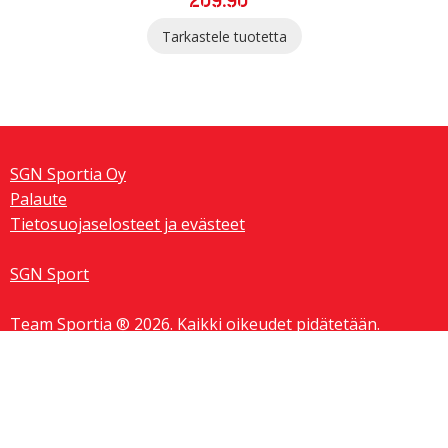
Tarkastele tuotetta
SGN Sportia Oy
Palaute
Tietosuojaselosteet ja evästeet
SGN Sport
Team Sportia ® 2026. Kaikki oikeudet pidätetään.