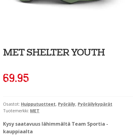
Ulkoilu
Kiekkoseppä
Jääkiekko
Vinkkipiste
MET SHELTER YOUTH
Sportia-tili
69.95
Osastot:
Huipputuotteet
,
Pyöräily
,
Pyöräilykypärät
Tuotemerkki:
MET
Kysy saatavuus lähimmältä Team Sportia -
kauppiaalta