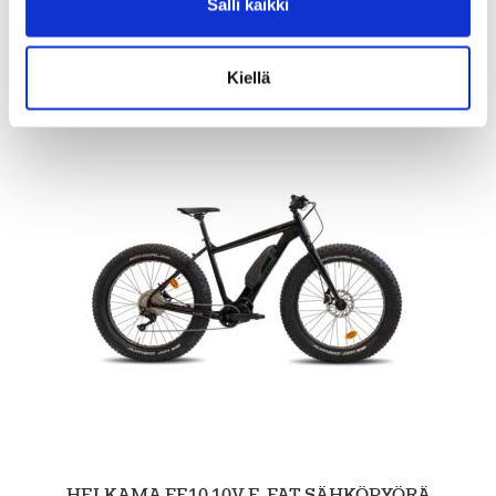
Salli kaikki
Tarkastele tuotetta
Kiellä
HELKAMA FE10 10V E-FAT SÄHKÖPYÖRÄ