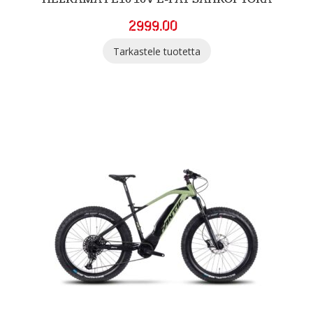
2999.00
Tällä
Tarkastele tuotetta
tuotteella
on
useampi
muunnelma.
Voit
tehdä
valinnat
tuotteen
sivulla.