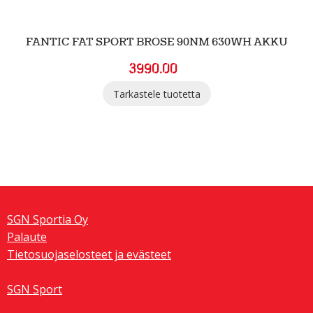
FANTIC FAT SPORT BROSE 90NM 630WH AKKU
3990.00
Tällä
Tarkastele tuotetta
tuotteella
on
useampi
muunnelma.
Voit
tehdä
valinnat
tuotteen
SGN Sportia Oy
sivulla.
Palaute
Tietosuojaselosteet ja evästeet
SGN Sport