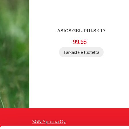
ASICS GEL-PULSE 17
99.95
Tarkastele tuotetta
SGN Sportia Oy
Palaute