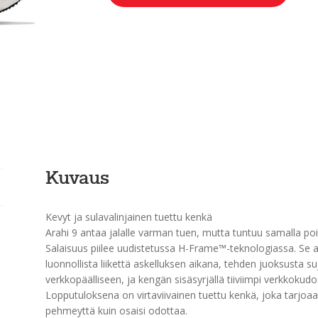
Kuvaus
Kevyt ja sulavalinjainen tuettu kenkä
Arahi 9 antaa jalalle varman tuen, mutta tuntuu samalla po
Salaisuus piilee uudistetussa H-Frame™-teknologiassa. Se au
luonnollista liikettä askelluksen aikana, tehden juoksusta 
verkkopäälliseen, ja kengän sisäsyrjällä tiiviimpi verkkokudos
Lopputuloksena on virtaviivainen tuettu kenkä, joka tarjo
pehmeyttä kuin osaisi odottaa.