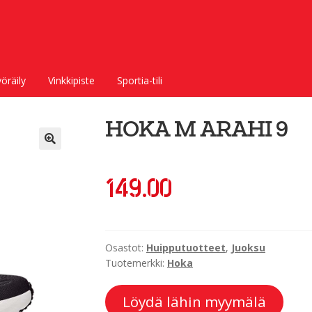
öräily
Vinkkipiste
Sportia-tili
HOKA M ARAHI 9
149.00
Osastot:
Huipputuotteet
,
Juoksu
Tuotemerkki:
Hoka
Löydä lähin myymälä