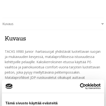
Kuvaus
Kuvaus
TACKS XR80 Junior -hartiasuojat yhdistävät luotettavan suojan
ja mukavuuden kevyessä, matalaprofiilisessa istuvuudessa
kehittyville pelaajille. Kaksikerroksinen etuosa käyttää PE-
vaahtoa ja painokuvioitua comfort-vuoria tarjoten luotettavan
peiton, joka pysyy miellyttävänä pelitempossakin.
Matalaprofiiliset JDP-ruiskuvaletut olkakupit auttavat
ohjaamaan iskut pois hartioista. Puristusmuotoillut etu- ja
takapaneelit, yksiosainen takapaneeli ja PE-selkärankasuoja
pitävät liikkuvuuden luonnollisena. Kelluva solisluusuoja lisää
peittoa tärkeille alueille, ja pidennetty etupaneeli sekä
Tämä sivusto käyttää evästeitä
irrotettava vatsapehmuste helpottavat säätöä pelaajan