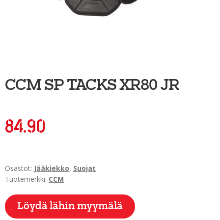
Ulkoilu
Kiekkoseppä
Jääkiekko
Vinkkipiste
CCM SP TACKS XR80 JR
Sportia-tili
84.90
Osastot:
Jääkiekko
,
Suojat
Tuotemerkki:
CCM
Löydä lähin myymälä