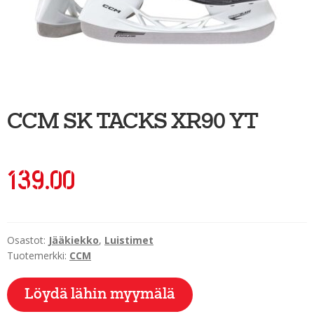
Ulkoilu
Kiekkoseppä
Jääkiekko
Vinkkipiste
CCM SK TACKS XR90 YT
Sportia-tili
139.00
Osastot:
Jääkiekko
,
Luistimet
Tuotemerkki:
CCM
Löydä lähin myymälä