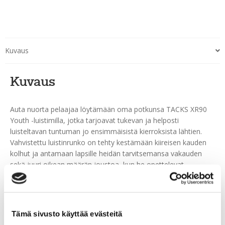
Kuvaus
Kuvaus
Auta nuorta pelaajaa löytämään oma potkunsa TACKS XR90
Youth -luistimilla, jotka tarjoavat tukevan ja helposti
luisteltavan tuntuman jo ensimmäisistä kierroksista lähtien.
Vahvistettu luistinrunko on tehty kestämään kiireisen kauden
kolhut ja antamaan lapsille heidän tarvitsemansa vakauden
sekä juuri oikean määrän joustoa, kun he opettelevat
työntämään, liukumaan, pysähtymään ja kääntymään
luonnollisemmin.
Tämä sivusto käyttää evästeitä
Tutustu myös