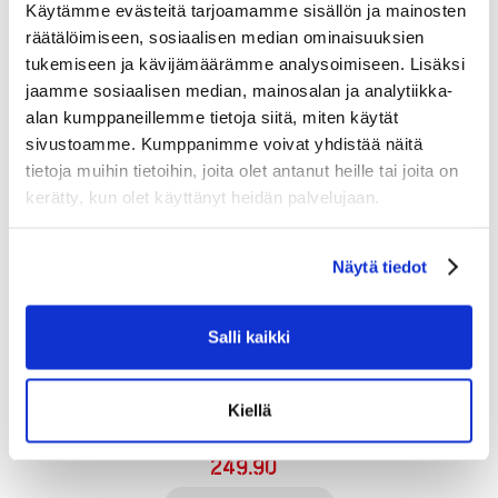
Käytämme evästeitä tarjoamamme sisällön ja mainosten
räätälöimiseen, sosiaalisen median ominaisuuksien
tukemiseen ja kävijämäärämme analysoimiseen. Lisäksi
jaamme sosiaalisen median, mainosalan ja analytiikka-
alan kumppaneillemme tietoja siitä, miten käytät
sivustoamme. Kumppanimme voivat yhdistää näitä
tietoja muihin tietoihin, joita olet antanut heille tai joita on
kerätty, kun olet käyttänyt heidän palvelujaan.
Näytä tiedot
Salli kaikki
Kiellä
BAUER HOCKEY S25 VAPOR FLY30 SKATE-JR
249.90