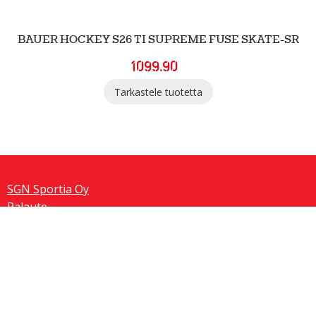
BAUER HOCKEY S26 TI SUPREME FUSE SKATE-SR
1099.90
Tarkastele tuotetta
SGN Sportia Oy
Palaute
Tietosuojaselosteet ja evästeet
SGN Sport
Team Sportia ® 2026. Kaikki oikeudet pidätetään.