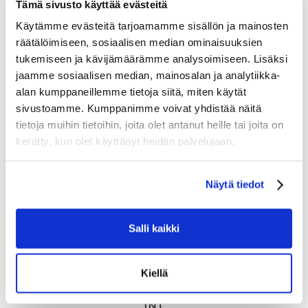
Tämä sivusto käyttää evästeitä
Tutustu myös
Käytämme evästeitä tarjoamamme sisällön ja mainosten
räätälöimiseen, sosiaalisen median ominaisuuksien
tukemiseen ja kävijämäärämme analysoimiseen. Lisäksi
jaamme sosiaalisen median, mainosalan ja analytiikka-
alan kumppaneillemme tietoja siitä, miten käytät
sivustoamme. Kumppanimme voivat yhdistää näitä
tietoja muihin tietoihin, joita olet antanut heille tai joita on
kerätty, kun olet käyttänyt heidän palvelujaan.
Näytä tiedot
Salli kaikki
Kiellä
BAUER HOCKEY S26 SUPREME FUSE SHIN GUARD-
INT