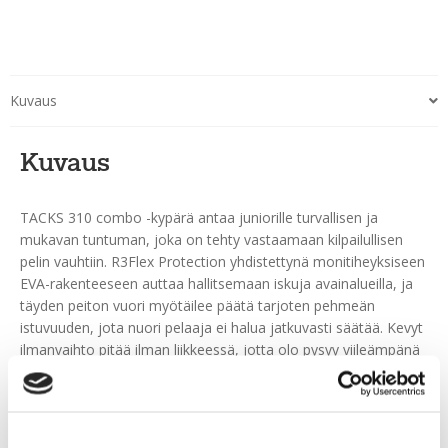
Kuvaus
Kuvaus
TACKS 310 combo -kypärä antaa juniorille turvallisen ja
mukavan tuntuman, joka on tehty vastaamaan kilpailullisen
pelin vauhtiin. R3Flex Protection yhdistettynä monitiheyksiseen
EVA-rakenteeseen auttaa hallitsemaan iskuja avainalueilla, ja
täyden peiton vuori myötäilee päätä tarjoten pehmeän
istuvuuden, jota nuori pelaaja ei halua jatkuvasti säätää. Kevyt
ilmanvaihto pitää ilman liikkeessä, jotta olo pysyy viileämpänä
kovissa vaihdoissa. Takana oleva työkaluton säätö
mahdollistaa pituuden ja leveyden nopean hienosäädön
yhdellä liikkeellä napakkaa yksilöllistä istuvuutta varten.