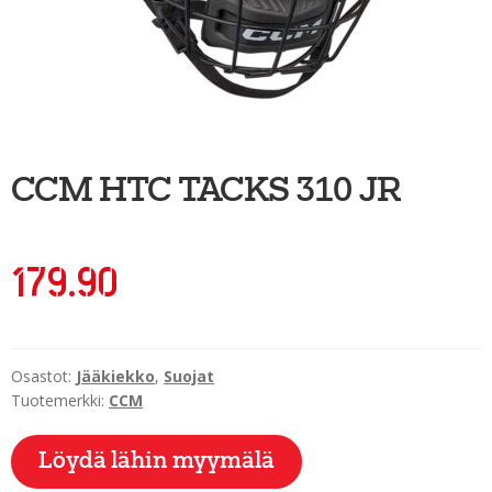
Ulkoilu
Kiekkoseppä
Jääkiekko
Vinkkipiste
CCM HTC TACKS 310 JR
Sportia-tili
179.90
Osastot:
Jääkiekko
,
Suojat
Tuotemerkki:
CCM
Löydä lähin myymälä