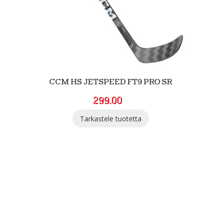
CCM HS JETSPEED FT9 PRO SR
299.00
Tarkastele tuotetta
SGN Sportia Oy
Palaute
Tietosuojaselosteet ja evästeet