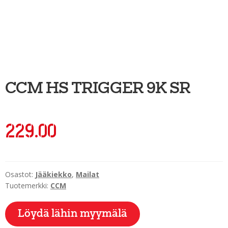
Ulkoilu
Kiekkoseppä
Jääkiekko
Vinkkipiste
CCM HS TRIGGER 9K SR
Sportia-tili
229.00
Osastot:
Jääkiekko
,
Mailat
Tuotemerkki:
CCM
Löydä lähin myymälä