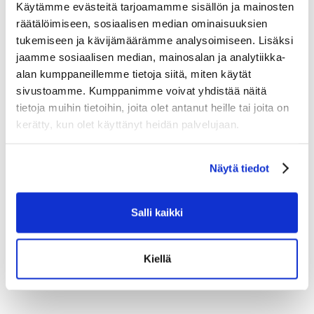
Käytämme evästeitä tarjoamamme sisällön ja mainosten
teknologiat antavat sinulle kiekonkäsittelyyn entisäkin
paremman tuntuman sekä parantavat lavan kestävyyttä.
räätälöimiseen, sosiaalisen median ominaisuuksien
tukemiseen ja kävijämäärämme analysoimiseen. Lisäksi
jaamme sosiaalisen median, mainosalan ja analytiikka-
Tutustu myös
alan kumppaneillemme tietoja siitä, miten käytät
sivustoamme. Kumppanimme voivat yhdistää näitä
tietoja muihin tietoihin, joita olet antanut heille tai joita on
kerätty, kun olet käyttänyt heidän palvelujaan.
Näytä tiedot
Salli kaikki
Kiellä