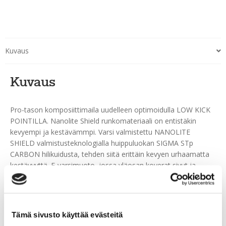
Kuvaus
Kuvaus
Pro-tason komposiittimaila uudelleen optimoidulla LOW KICK
POINTILLA. Nanolite Shield runkomateriaali on entistäkin
kevyempi ja kestävämmpi. Varsi valmistettu NANOLITE
SHIELD valmistusteknologialla huippuluokan SIGMA STp
CARBON hilikuidusta, tehden siitä erittäin kevyen urhaamatta
kestävyyttä. E-varsimuoto, jossa yläosan koverat sivut ja
pyöristetyt kulmat mahdollistavat tukevan ja mukavan otteen
mailasta, kun taas keskiosassa koveran etusivun ja suoran
takasivun yhdistelmä parantaa käsiteltävyyttä ja kontrollia.
Nilkan SKELETON+ teknologia tekee mailasta luotettvamman
Tämä sivusto käyttää evästeitä
ottelun ratkaisuhetkillä. Mailan lavan HELICOID ja DUALFEEL