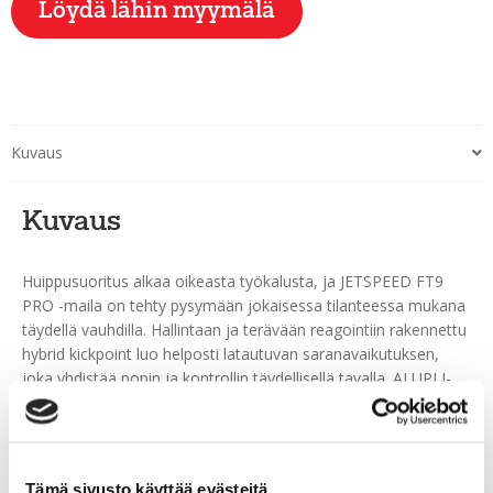
Löydä lähin myymälä
Kuvaus
Kuvaus
Huippusuoritus alkaa oikeasta työkalusta, ja JETSPEED FT9
PRO -maila on tehty pysymään jokaisessa tilanteessa mukana
täydellä vauhdilla. Hallintaan ja terävään reagointiin rakennettu
hybrid kickpoint luo helposti latautuvan saranavaikutuksen,
joka yhdistää popin ja kontrollin täydellisellä tavalla. ALUPLI-
komposiittivarsi lisää kestävyyttä säilyttäen keveyden ja
nopean vasteen, ja pyöristetty “R”-geometria yhdessä FT
Microfeel Gripin kanssa tarjoaa mukavan, lukitun tuntuman.
Neosense Fuze, Dual-Control-lapa ja Sigma ST2X spread tow
Tämä sivusto käyttää evästeitä