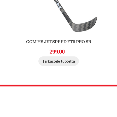
CCM HS JETSPEED FT9 PRO SR
299.00
Tarkastele tuotetta
SGN Sportia Oy
Palaute
Tietosuojaselosteet ja evästeet