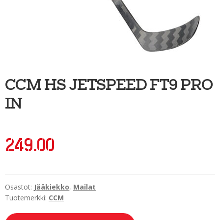
Ulkoilu
Kiekkoseppä
Jääkiekko
Vinkkipiste
CCM HS JETSPEED FT9 PRO
Sportia-tili
IN
249.00
Osastot:
Jääkiekko
,
Mailat
Tuotemerkki:
CCM