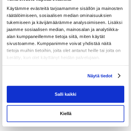
carbon viimeistelevät kokonaisuuden tasaisella
kiekkotuntumalla, varmoilla käsittelyillä ja tarkalla laukauksella.
Käytämme evästeitä tarjoamamme sisällön ja mainosten
räätälöimiseen, sosiaalisen median ominaisuuksien
tukemiseen ja kävijämäärämme analysoimiseen. Lisäksi
Tutustu myös
jaamme sosiaalisen median, mainosalan ja analytiikka-
alan kumppaneillemme tietoja siitä, miten käytät
sivustoamme. Kumppanimme voivat yhdistää näitä
tietoja muihin tietoihin, joita olet antanut heille tai joita on
kerätty, kun olet käyttänyt heidän palvelujaan.
Näytä tiedot
Salli kaikki
Kiellä