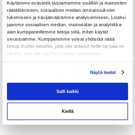
Käytämme evästeitä tarjoamamme sisällön ja mainosten
hiilirakenne auttaa nuoria pelaajia vastaamaan hetken
vaatimuksiin.
räätälöimiseen, sosiaalisen median ominaisuuksien
tukemiseen ja kävijämäärämme analysoimiseen. Lisäksi
jaamme sosiaalisen median, mainosalan ja analytiikka-
Tutustu myös
alan kumppaneillemme tietoja siitä, miten käytät
sivustoamme. Kumppanimme voivat yhdistää näitä
tietoja muihin tietoihin, joita olet antanut heille tai joita on
kerätty, kun olet käyttänyt heidän palvelujaan.
Näytä tiedot
Salli kaikki
Kiellä