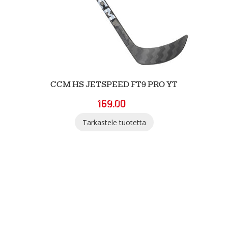
CCM HS JETSPEED FT9 PRO YT
169.00
Tarkastele tuotetta
SGN Sportia Oy
Palaute
Tietosuojaselosteet ja evästeet