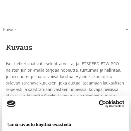
Kuvaus
Kuvaus
Isot hetket vaativat itseluottamusta, ja JETSPEED FTW PRO
naisten Junior -maila tarjoaa nopeutta, tuntumaa ja hallintaa,
joihin nuoret pelaajat voivat luottaa. Hybrid kickpoint luo
sulavan saranavaikutuksen, joka auttaa lataamaan laukauksen
nopeasti ja säilyttämään vasteen nopeissa, kovapaineisissa
tilanteissa. Nanolite Shield -teknologialla rakennettu maila
pysyy vaikuttavan kevyenä mutta tarjoaa kehittyville
kilpapelaajille tarvittavan lujuuden. Pyöristetty “R”-varren
geometria yhdessä FT Microfeel Gripin kanssa tuo mukavan ja
turvallisen otteen, joka pysyy vakaana vaihdosta toiseen. X-
Tämä sivusto käyttää evästeitä
Soft-lapa parantaa kiekkotuntumaa, ja Sigma ST2X -