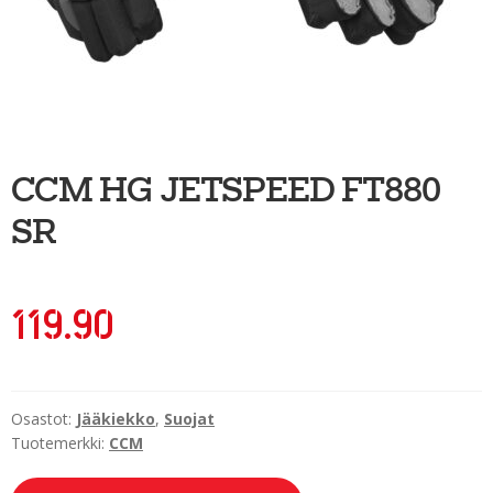
Ulkoilu
Kiekkoseppä
Jääkiekko
Vinkkipiste
CCM HG JETSPEED FT880
Sportia-tili
SR
119.90
Osastot:
Jääkiekko
,
Suojat
Tuotemerkki:
CCM