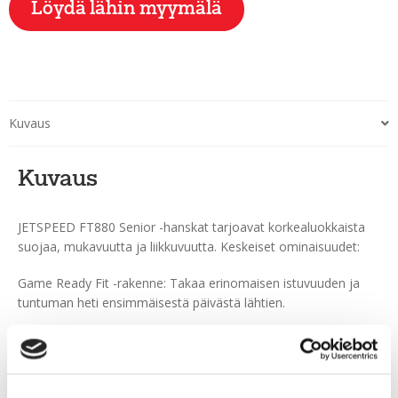
Löydä lähin myymälä
Kuvaus
Kuvaus
JETSPEED FT880 Senior -hanskat tarjoavat korkealuokkaista
suojaa, mukavuutta ja liikkuvuutta. Keskeiset ominaisuudet:
Game Ready Fit -rakenne: Takaa erinomaisen istuvuuden ja
tuntuman heti ensimmäisestä päivästä lähtien.
Vahvistettu Sensalast-kämmenosa: Parantaa kestävyyttä ja
mailan hallintaa sekä tarjoaa erinomaisen otteen.
Pehmeä laminoitu vuori, jossa on PU-memory foam