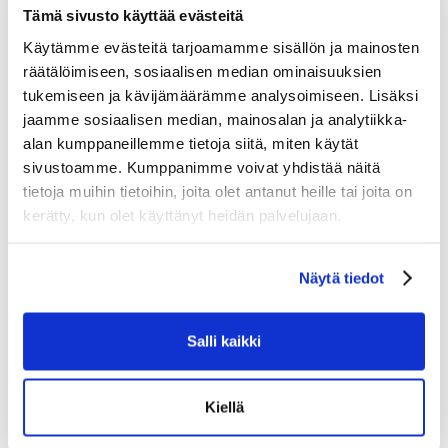
Tämä sivusto käyttää evästeitä
pehmuste: Tuntuu mukavalta ja hillitsee kosteutta.
Käytämme evästeitä tarjoamamme sisällön ja mainosten
PE-vaahto + PE-lisäosat: Tarjoaa kevyen, mutta huippuluokan
räätälöimiseen, sosiaalisen median ominaisuuksien
suojan intensiiviseen peliin.
tukemiseen ja kävijämäärämme analysoimiseen. Lisäksi
jaamme sosiaalisen median, mainosalan ja analytiikka-
Lyhyt, muotoiltu, yksiosainen ja avoin ranneosa: Mahdollistaa
alan kumppaneillemme tietoja siitä, miten käytät
ranteen luonnolliset liikeradat parantaen joustavuutta ja
sivustoamme. Kumppanimme voivat yhdistää näitä
suojaa.
tietoja muihin tietoihin, joita olet antanut heille tai joita on
kerätty, kun olet käyttänyt heidän palvelujaan.
Tutustu myös
Näytä tiedot
Salli kaikki
Kiellä