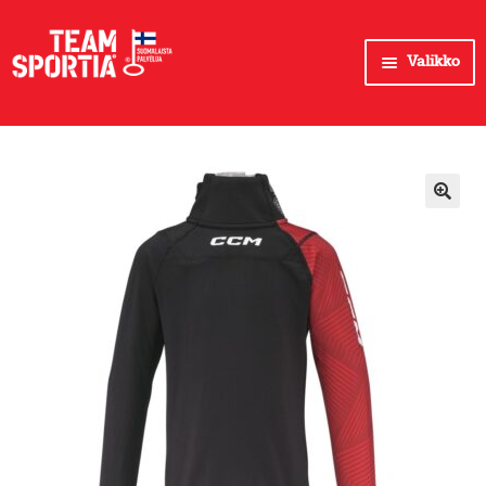
Siirry
Siirry
Valikko
navigointiin
sisältöön
Myymälät
Huipputuotteet
Pyöräily
Pyöräily-tuotteet
Pyöräilyn huoltopalvelut
Vapaa-aika
Juoksu
Palloilu
Treeni