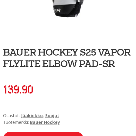
Ulkoilu
Kiekkoseppä
Jääkiekko
Vinkkipiste
BAUER HOCKEY S25 VAPOR
Sportia-tili
FLYLITE ELBOW PAD-SR
139.90
Osastot:
Jääkiekko
,
Suojat
Tuotemerkki:
Bauer Hockey