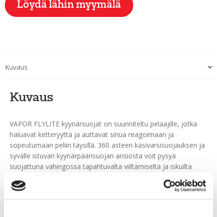
Löydä lähin myymälä
Kuvaus
Kuvaus
VAPOR FLYLITE kyynärsuojat on suunniteltu pelaajille, jotka
haluavat ketteryyttä ja auttavat sinua reagoimaan ja
sopeutumaan peliin täysillä. 360 asteen käsivarsisuojauksen ja
syvälle istuvan kyynärpäänsuojan ansiosta voit pysyä
suojattuna vahingossa tapahtuvalta viiltämiseltä ja iskuilta
Syvemmälle istuva kyynärpäänsuojus, 360 asteen kääre ja
joustava DynaFlex-hihnajärjestelmä on suunniteltu pitämään
suojat paikallaan.