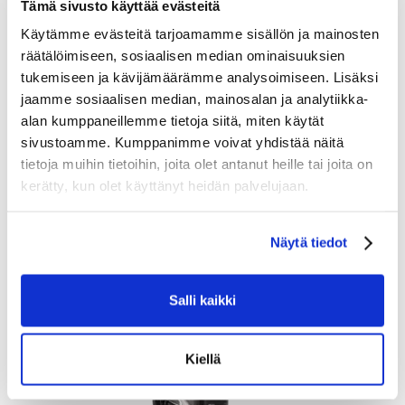
Tämä sivusto käyttää evästeitä
Korkeimman tason suojausmateriaalit — CURV® komposiitti
Käytämme evästeitä tarjoamamme sisällön ja mainosten
käsivarressa ja DEFENSE CLOUD TECH vaahtomuovi
räätälöimiseen, sosiaalisen median ominaisuuksien
kyynärpäässä — pitävät sinut suojattuna pelin iskuilta.
tukemiseen ja kävijämäärämme analysoimiseen. Lisäksi
FLYLITE kyynärsuojat on suunniteltu tuntumaan kuin osa
jaamme sosiaalisen median, mainosalan ja analytiikka-
kehoasi, nämä suojat sisältävät anatomisen muotoilun ja
alan kumppaneillemme tietoja siitä, miten käytät
kelluvan hauiksen — auttaen sinua pysymään ketteränä ja
sivustoamme. Kumppanimme voivat yhdistää näitä
sulavana jokaisessa harhautuksessa, laukauksessa ja syötössä
tietoja muihin tietoihin, joita olet antanut heille tai joita on
kerätty, kun olet käyttänyt heidän palvelujaan.
Tutustu myös
Näytä tiedot
Salli kaikki
Kiellä