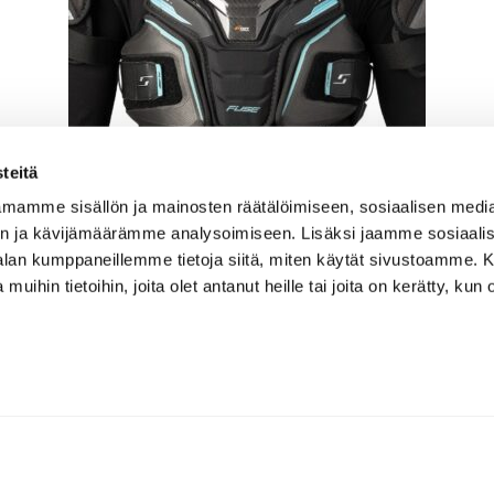
teitä
mamme sisällön ja mainosten räätälöimiseen, sosiaalisen medi
n ja kävijämäärämme analysoimiseen. Lisäksi jaamme sosiaali
BAUER HOCKEY S26 SUPREME FUSE
SHOULDER PAD-INT
-alan kumppaneillemme tietoja siitä, miten käytät sivustoamme
 muihin tietoihin, joita olet antanut heille tai joita on kerätty, kun 
189.90
Tarkastele tuotetta