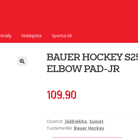
öräily
Vinkkipiste
Sportia-tili
BAUER HOCKEY S25
ELBOW PAD-JR
109.90
Osastot:
Jääkiekko
,
Suojat
Tuotemerkki:
Bauer Hockey