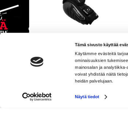
Tämä sivusto käyttää eväs
Käytämme evästeitä tarjoa
ominaisuuksien tukemisee
BAUER HOCKEY S26 SUPREME F50 PRO
ELBOW PAD-JR
mainosalan ja analytiikka
voivat yhdistää näitä tietoja
99.90
heidän palvelujaan.
Tarkastele tuotetta
Näytä tiedot
SGN Sportia Oy