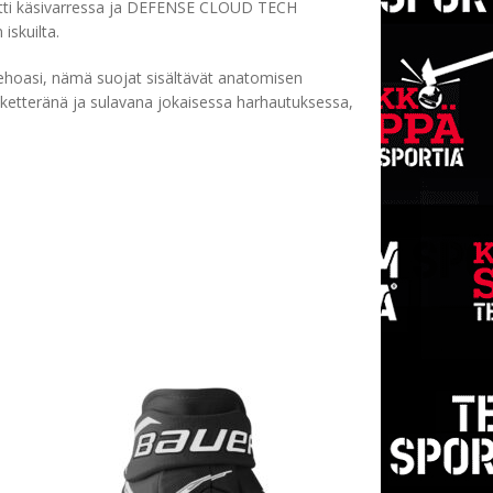
tti käsivarressa ja DEFENSE CLOUD TECH
iskuilta.
ehoasi, nämä suojat sisältävät anatomisen
ketteränä ja sulavana jokaisessa harhautuksessa,