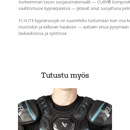
Korkeimman tason suojausmateriaalit — CURV® komposii
vaahtomuovi kyynärpäässä — pitävät sinut suojattuna pelin 
FLYLITE kyynärsuojat on suunniteltu tuntumaan kuin osa k
muotoilun ja kelluvan hauiksen — auttaen sinua pysymään 
laukauksessa ja syötössä
Tutustu myös