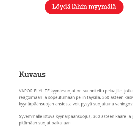
Löydä lähin myymälä
Kuvaus
VAPOR FLYLITE kyynärsuojat on suunniteltu pelaajille, jotka
reagoimaan ja sopeutumaan peliin täysillä. 360 asteen käsiv
kyynärpäänsuojan ansiosta voit pysyä suojattuna vahingossa 
Syvemmälle istuva kyynärpäänsuojus, 360 asteen kääre ja 
pitämään suojat paikallaan.