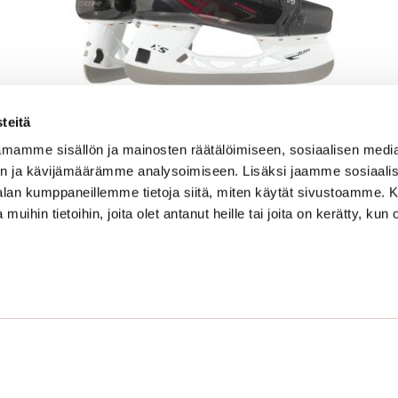
teitä
mamme sisällön ja mainosten räätälöimiseen, sosiaalisen medi
CCM SK JETSPEED FT8 SR
n ja kävijämäärämme analysoimiseen. Lisäksi jaamme sosiaali
749.00
-alan kumppaneillemme tietoja siitä, miten käytät sivustoamme
 muihin tietoihin, joita olet antanut heille tai joita on kerätty, kun 
Tarkastele tuotetta