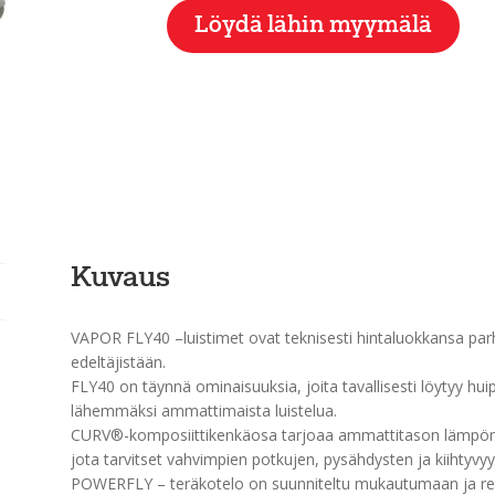
Löydä lähin myymälä
Kuvaus
VAPOR FLY40 –luistimet ovat teknisesti hintaluokkansa parhaa
edeltäjistään.
FLY40 on täynnä ominaisuuksia, joita tavallisesti löytyy hu
lähemmäksi ammattimaista luistelua.
CURV®-komposiittikenkäosa tarjoaa ammattitason lämpömu
jota tarvitset vahvimpien potkujen, pysähdysten ja kiihtyvy
POWERFLY – teräkotelo on suunniteltu mukautumaan ja reag