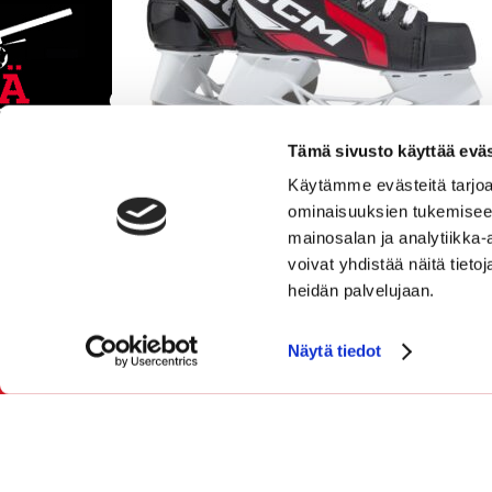
Tämä sivusto käyttää eväs
Käytämme evästeitä tarjoa
CCM SK NEXT YT
ominaisuuksien tukemisee
69.90
mainosalan ja analytiikka
voivat yhdistää näitä tietoja
Tarkastele tuotetta
heidän palvelujaan.
Näytä tiedot
SGN Sportia Oy
Palaute
Tietosuojaselosteet ja evästeet