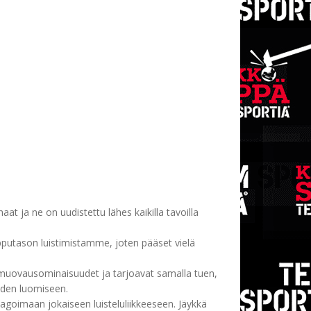
t ja ne on uudistettu lähes kaikilla tavoilla
ipputason luistimistamme, joten pääset vielä
ovausominaisuudet ja tarjoavat samalla tuen,
yden luomiseen.
oimaan jokaiseen luisteluliikkeeseen. Jäykkä