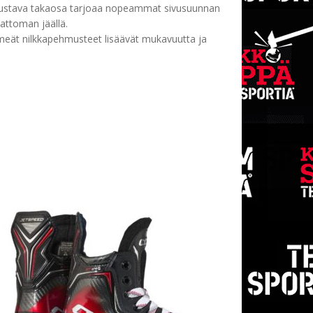
s joustava takaosa tarjoaa nopeammat sivusuunnan
attoman jäällä.
ehmeät nilkkapehmusteet lisäävät mukavuutta ja