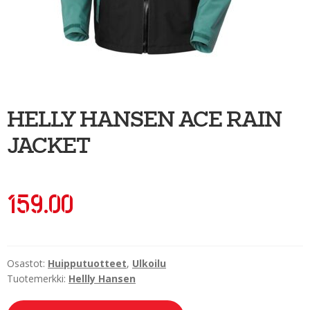
Ulkoilu
Kiekkoseppä
Jääkiekko
Vinkkipiste
HELLY HANSEN ACE RAIN
Sportia-tili
JACKET
159.00
Osastot:
Huipputuotteet
,
Ulkoilu
Tuotemerkki:
Hellly Hansen