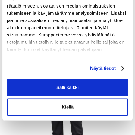
räätälöimiseen, sosiaalisen median ominaisuuksien
tukemiseen ja kävijämäärämme analysoimiseen. Lisäksi
LUHTA ASKAIS MIDLAYERI
jaamme sosiaalisen median, mainosalan ja analytiikka-
alan kumppaneillemme tietoja siitä, miten käytät
59.95
sivustoamme. Kumppanimme voivat yhdistää näitä
Tarkastele tuotetta
tietoja muihin tietoihin, joita olet antanut heille tai joita on
kerätty, kun olet käyttänyt heidän palvelujaan.
Näytä tiedot
Salli kaikki
Kiellä